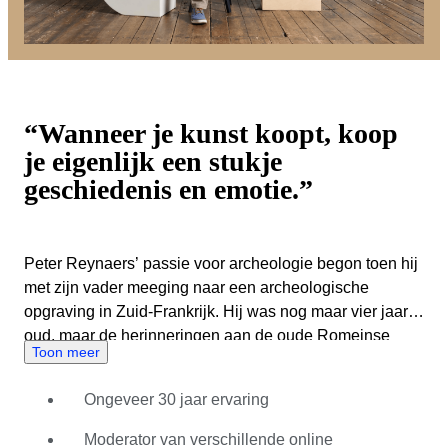
“Wanneer je kunst koopt, koop
je eigenlijk een stukje
geschiedenis en emotie.”
Peter Reynaers’ passie voor archeologie begon toen hij
met zijn vader meeging naar een archeologische
opgraving in Zuid-Frankrijk. Hij was nog maar vier jaar
oud, maar de herinneringen aan de oude Romeinse
Toon meer
amforen die ze uit het water trokken zijn hem altijd
bijgebleven. Een paar jaar later las hij liever een boek
Ongeveer 30 jaar ervaring
over Toetanchamon dan de de stripboeken die andere
kinderen van zijn leeftijd graag lazen. Dit was het begin
Moderator van verschillende online