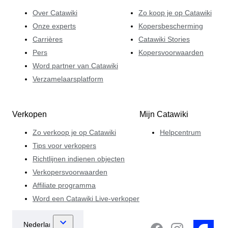
exclusieve, specialistische stukken.
Over Catawiki
Zo koop je op Catawiki
Onze experts
Kopersbescherming
Carrières
Catawiki Stories
Pers
Kopersvoorwaarden
Word partner van Catawiki
Verzamelaarsplatform
Verkopen
Mijn Catawiki
Zo verkoop je op Catawiki
Helpcentrum
Tips voor verkopers
Richtlijnen indienen objecten
Verkopersvoorwaarden
Affiliate programma
Word een Catawiki Live-verkoper