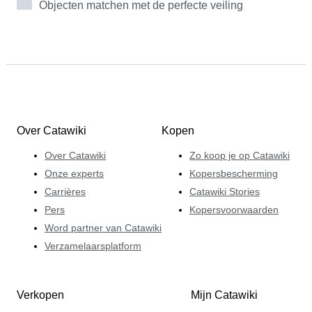
maken met de online markt, met haar vele
Objecten matchen met de perfecte veiling
mogelijkheden en eigen dynamiek. In 2017 sloot Andrea
zich aan bij het team van experts van Catawiki, waar hij
zich elke dag verder kon ontwikkelen. Naast de
bekendste topwijnen besteedt Andrea ook graag
aandacht aan minder bekende jaargangen. Met een
beetje geluk kunnen bieders deze smaakvolle
verborgen parels voor een aantrekkelijke prijs
Over Catawiki
Kopen
bemachtigen.
Over Catawiki
Zo koop je op Catawiki
Onze experts
Kopersbescherming
Carrières
Catawiki Stories
Pers
Kopersvoorwaarden
Word partner van Catawiki
Verzamelaarsplatform
Verkopen
Mijn Catawiki