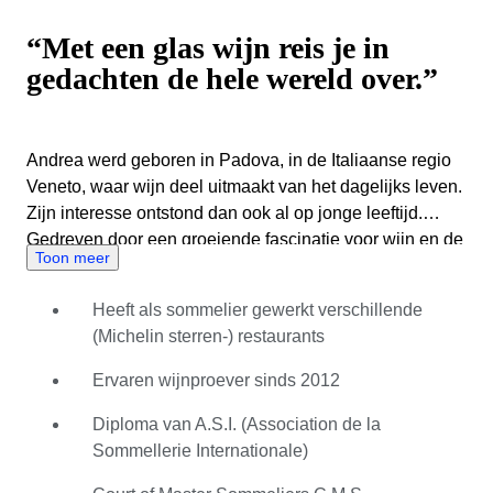
“Met een glas wijn reis je in
gedachten de hele wereld over.”
Andrea werd geboren in Padova, in de Italiaanse regio
Veneto, waar wijn deel uitmaakt van het dagelijks leven.
Zijn interesse ontstond dan ook al op jonge leeftijd.
Gedreven door een groeiende fascinatie voor wijn en de
Toon meer
complexiteit van smaken, verdiepte hij zijn kennis met
de ASI-opleiding tot sommelier, die hij in 2013 succesvol
Heeft als sommelier gewerkt verschillende
afrondde. Enkele jaren later verhuisde Andrea naar
(Michelin sterren-) restaurants
Londen, waar hij als commis sommelier werkte in een
restaurant met een Michelinster. Deze ervaring
Ervaren wijnproever sinds 2012
moedigde hem aan om zijn studie voort te zetten bij het
Court of Master Sommeliers. Het koude en regenachtige
Diploma van A.S.I. (Association de la
weer bracht Andrea terug naar zijn geliefde Italië, waar
Sommellerie Internationale)
hij aan de slag ging als onafhankelijk wijnadviseur. In