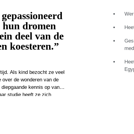
o gepassioneerd
Werk
ik hun dromen
Hee
ein deel van de
Ges
en koesteren.”
medi
Heef
Egy
tijd. Als kind bezocht ze veel
e over de wonderen van de
ar studie heeft ze zich
ndplaatsen heeft kunnen zien.
 Ifergan Collection Museum in
uw samen met Vicente Jiménez
et