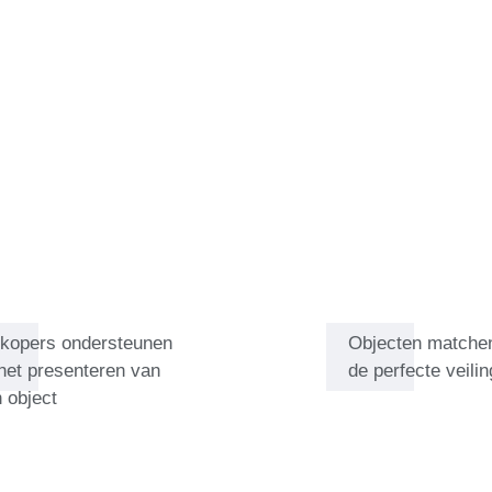
er het object, de reden waarom
 hoe het zo lang is bewaard.""
rkopers en andere experts die
kopers ondersteunen
Objecten matche
 het presenteren van
de perfecte veilin
 object