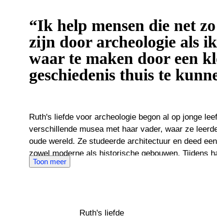
“Ik help mensen die net z
zijn door archeologie als 
waar te maken door een kl
geschiedenis thuis te kunn
Ruth's liefde voor archeologie begon al op jonge leef
verschillende musea met haar vader, waar ze leerd
oude wereld. Ze studeerde architectuur en deed een diepgaande kennis op van
zowel moderne als historische gebouwen. Tijdens ha
Toon meer
verdiept in oude culturen. Ruth is naar Italië, Griekenland en Egypte gereisd, waar
ze uit de eerste hand belangrijke archeologische vi
In 2017 begon Ruth te werken als directeur van het
Málaga, Spanje. Gedurende deze tijd werkte ze na
Ruth's liefde
Ifergan, een beroemde verzamelaar van oude kunst. Als Catawiki-expert geni