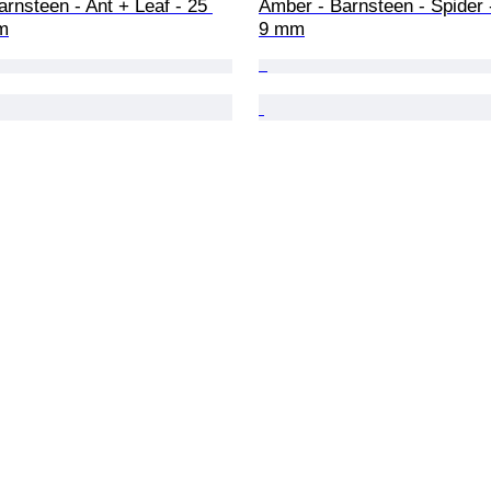
rnsteen - Ant + Leaf - 25 
Amber - Barnsteen - Spider 
m
9 mm