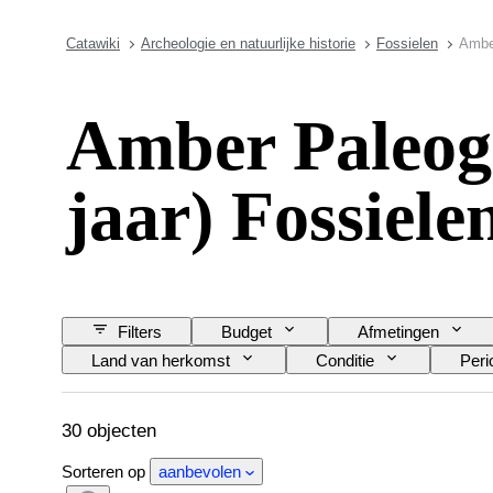
Catawiki
Archeologie en natuurlijke historie
Fossielen
Amber
Amber Paleoge
jaar) Fossiele
Filters
Budget
Afmetingen
Land van herkomst
Conditie
Peri
30 objecten
Sorteren op
aanbevolen