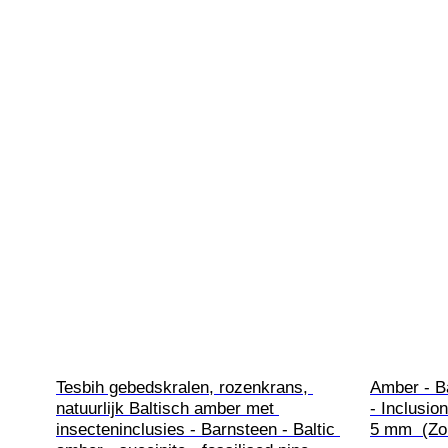
Tesbih gebedskralen, rozenkrans, 
Amber - Ba
natuurlijk Baltisch amber met 
- Inclusio
insecteninclusies - Barnsteen - Baltic 
5 mm  (Zo