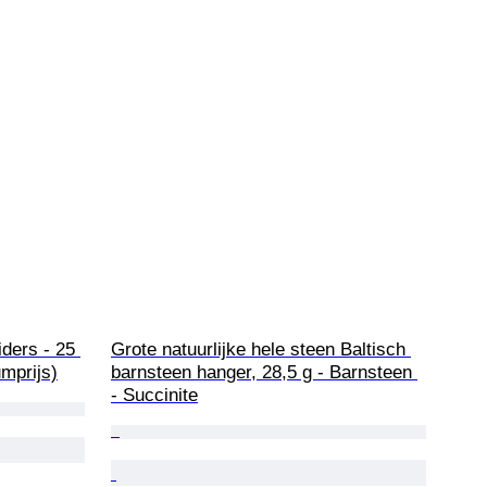
ders - 25 
Grote natuurlijke hele steen Baltisch 
mprijs)
barnsteen hanger, 28,5 g - Barnsteen 
- Succinite