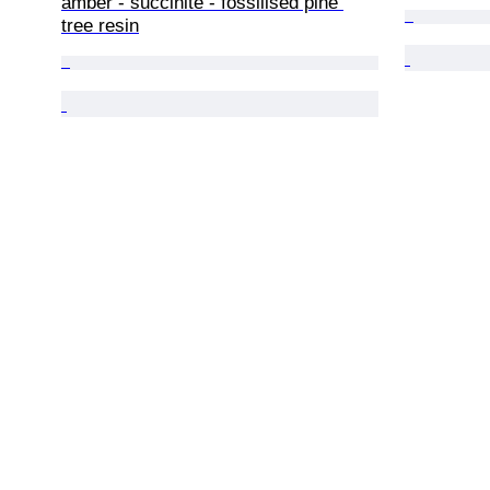
amber - succinite - fossilised pine 
tree resin