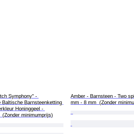
otch Symphony" - 
Amber - Barnsteen - Two spi
e Baltische Barnsteenketting 
mm - 8 mm  (Zonder minimu
erkleur Honinggeel - 
  (Zonder minimumprijs)