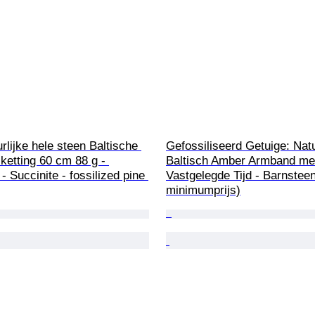
rlijke hele steen Baltische 
Gefossiliseerd Getuige: Natu
ketting 60 cm 88 g - 
Baltisch Amber Armband met
- Succinite - fossilized pine 
Vastgelegde Tijd - Barnsteen
minimumprijs)