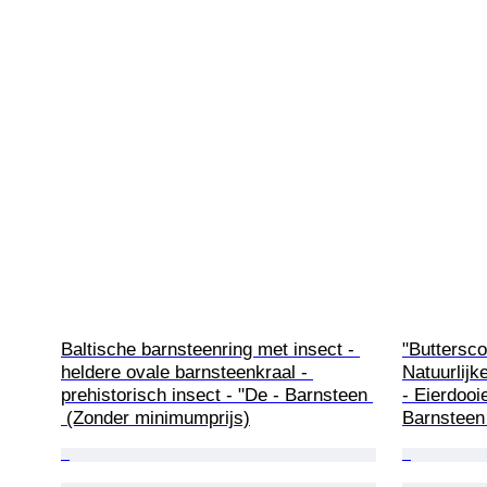
Baltische barnsteenring met insect - 
"Buttersc
heldere ovale barnsteenkraal - 
Natuurlijk
prehistorisch insect - "De - Barnsteen 
- Eierdooi
 (Zonder minimumprijs)
Barnsteen