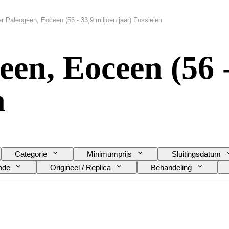
 Paleogeen, Eoceen (56 - 33,9 miljoen jaar) Fossielen
en, Eoceen (56 -
n
Categorie
Minimumprijs
Sluitingsdatum
ode
Origineel / Replica
Behandeling