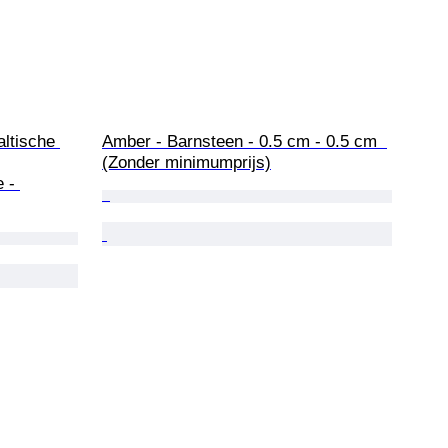
ltische 
Amber - Barnsteen - 0.5 cm - 0.5 cm  
(Zonder minimumprijs)
 - 