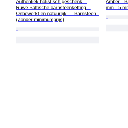
Authentiek holistisch geschenk - 
Amber - Ba
Ruwe Baltische barnsteenketting - 
mm - 5 m
Onbewerkt en natuurlijk - - Barnsteen  
(Zonder minimumprijs)