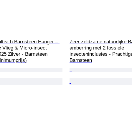
ltisch Barnsteen Hanger – 
Zeer zeldzame natuurlijke Ba
 Vlieg & Micro-insect 
amberring met 2 fossiele 
925 Zilver - Barnsteen  
insecteninclusies - Prachtige
inimumprijs)
Barnsteen