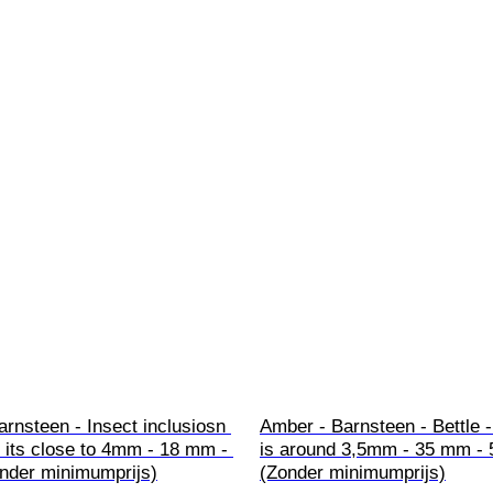
rnsteen - Insect inclusiosn 
Amber - Barnsteen - Bettle -
n its close to 4mm - 18 mm - 
is around 3,5mm - 35 mm - 
nder minimumprijs)
(Zonder minimumprijs)