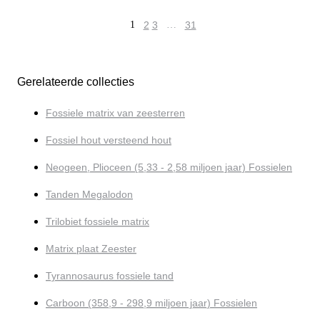
1
2
3
…
31
Gerelateerde collecties
Fossiele matrix van zeesterren
Fossiel hout versteend hout
Neogeen, Plioceen (5,33 - 2,58 miljoen jaar) Fossielen
Tanden Megalodon
Trilobiet fossiele matrix
Matrix plaat Zeester
Tyrannosaurus fossiele tand
Carboon (358,9 - 298,9 miljoen jaar) Fossielen