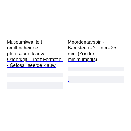
Museumkwaliteit 
Moordenaarspin - 
ornithocheiride 
Barnsteen - 21 mm - 25 
pterosauriërklauw - 
mm  (Zonder 
Onderkrijt Elrhaz Formatie 
minimumprijs)
- Gefossiliseerde klauw