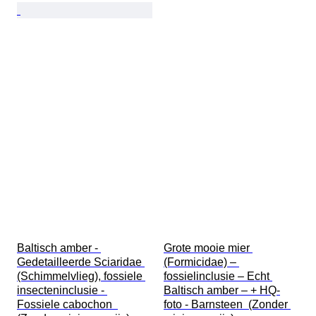
Baltisch amber - 
Grote mooie mier 
Gedetailleerde Sciaridae 
(Formicidae) – 
(Schimmelvlieg), fossiele 
fossielinclusie – Echt 
insecteninclusie - 
Baltisch amber – + HQ-
Fossiele cabochon  
foto - Barnsteen  (Zonder 