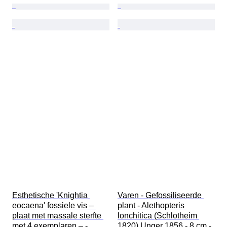
Esthetische 'Knightia 
Varen - Gefossiliseerde 
eocaena' fossiele vis – 
plant - Alethopteris 
plaat met massale sterfte 
lonchitica (Schlotheim 
met 4 exemplaren – - 
1820) Unger 1856 - 8 cm - 