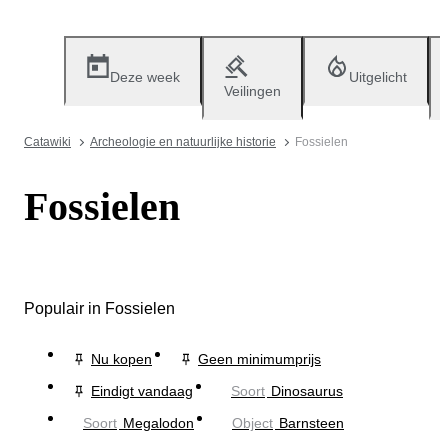
Deze week
Uitgelicht
Veilingen
Catawiki
Archeologie en natuurlijke historie
Fossielen
Fossielen
Populair in Fossielen
Nu kopen
Geen minimumprijs
Eindigt vandaag
Soort
Dinosaurus
Soort
Megalodon
Object
Barnsteen