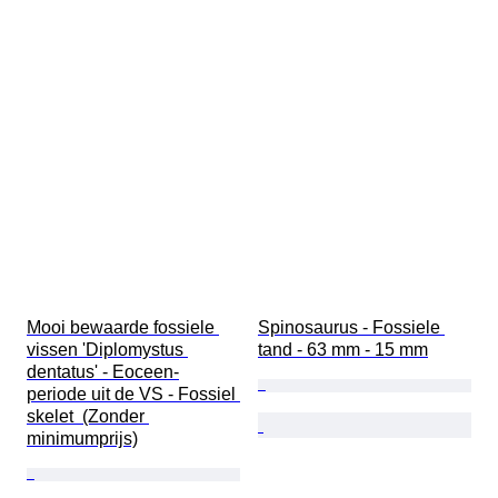
Mooi bewaarde fossiele 
Spinosaurus - Fossiele 
vissen 'Diplomystus 
tand - 63 mm - 15 mm
dentatus' - Eoceen-
periode uit de VS - Fossiel 
skelet  (Zonder 
minimumprijs)