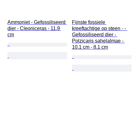
Ammoniet - Gefossiliseerd 
Fijnste fossiele 
dier - Cleoniceras - 11.9 
kreeftachtige op steen - - 
cm
Gefossiliseerd dier - 
Polzicaris sahelalmae - 
10.1 cm - 8.1 cm