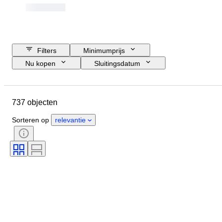
Filters
Minimumprijs
Nu kopen
Sluitingsdatum
Budget
Locatie
Grootte
Afmetingen
Object
737 objecten
Land van herkomst
Materiaal
Geslacht
Conditie
Periode
Sorteren op
relevantie
Steen
Certificaat
Fijnheid
Stijl
Kleur
Geslepen
Exacte kleur
Minerale vorm
Era
Behandeling
Maat op het artikel
Kwaliteit pareloppervlak
Luster parel
Origineel / Replica
Soort