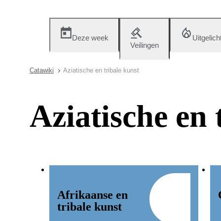
Deze week
Uitgelich
Veilingen
Catawiki
Aziatische en tribale kunst
Aziatische en 
Afrikaanse en
tribale kunst