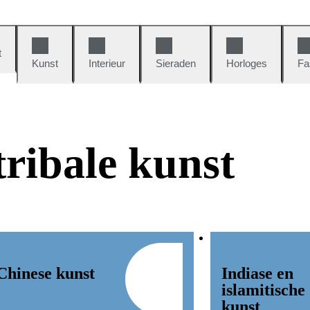
t
Kunst
Interieur
Sieraden
Horloges
Fa
tribale kunst
Chinese kunst
Indiase en
islamitische
kunst