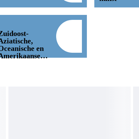
Zuidoost-
Aziatische,
Oceanische en
Amerikaanse
kunst