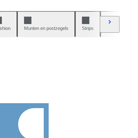
shion
Munten en postzegels
Strips
Auto's en moto