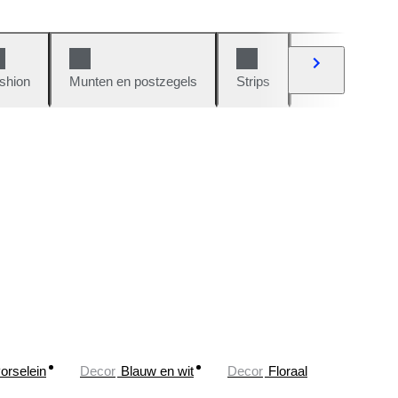
shion
Munten en postzegels
Strips
Auto's en moto
orselein
Decor
Blauw en wit
Decor
Floraal