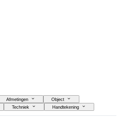
Afmetingen
Object
Techniek
Handtekening
Cultuur
Era
Model