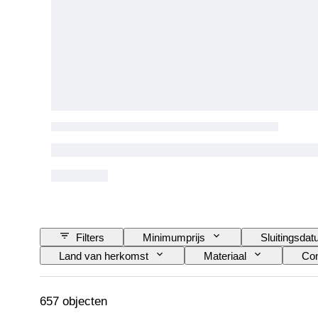
Filters
Minimumprijs
Sluitingsda
Land van herkomst
Materiaal
Con
Oplage
Taal
Kleur
Ori
Herkomst
657 objecten