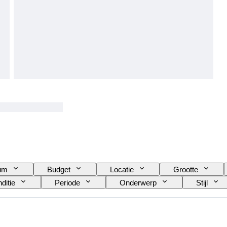
tum
Budget
Locatie
Grootte
ditie
Periode
Onderwerp
Stijl
gineel / Replica
Decor
Verkocht door