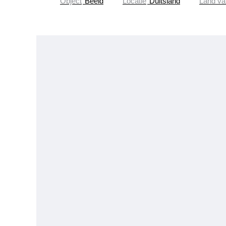
Object
Beeld
Locatie
Duitsland
Land va