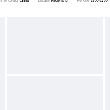
n herkomst
China
Locatie
Nederland
Periode
1700-1750