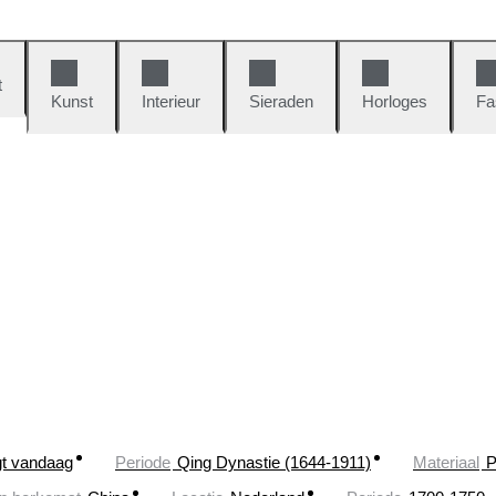
t
Kunst
Interieur
Sieraden
Horloges
Fa
gt vandaag
Periode
Qing Dynastie (1644-1911)
Materiaal
P