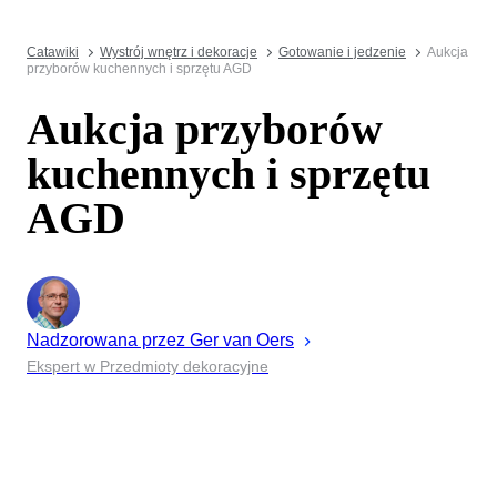
Catawiki
Wystrój wnętrz i dekoracje
Gotowanie i jedzenie
Aukcja
przyborów kuchennych i sprzętu AGD
Aukcja przyborów
kuchennych i sprzętu
AGD
Nadzorowana przez
Ger
van Oers
Ekspert w Przedmioty dekoracyjne