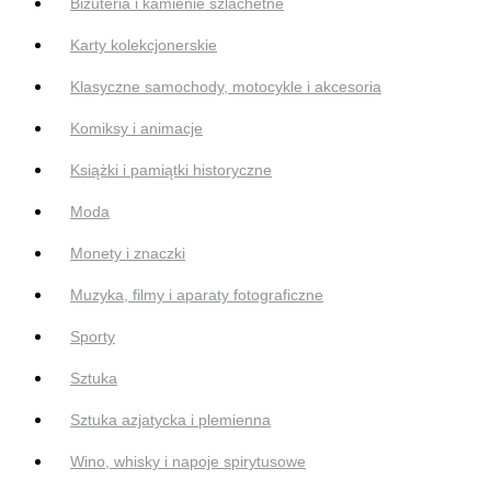
Biżuteria i kamienie szlachetne
Karty kolekcjonerskie
Klasyczne samochody, motocykle i akcesoria
Komiksy i animacje
Książki i pamiątki historyczne
Moda
Monety i znaczki
Muzyka, filmy i aparaty fotograficzne
Sporty
Sztuka
Sztuka azjatycka i plemienna
Wino, whisky i napoje spirytusowe