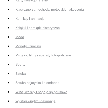
Karty kolekcjonerskie
Klasyczne samochody, motocykle i akcesoria
Komiksy i animacje
Książki i pamiątki historyczne
Moda
Monety i znaczki
Muzyka, filmy i aparaty fotograficzne
Sporty
Sztuka
Sztuka azjatycka i plemienna
Wino, whisky i napoje spirytusowe
Wystrój wnętrz i dekoracje