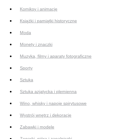
Komiksy i animacje
Książki i pamiątki historyczne
Moda
Monety i znaczki
Muzyka, filmy i aparaty fotograficzne
Sporty
Sztuka
Sztuka azjatycka i plemienna
Wino, whisky i napoje spirytusowe
Wystrój wnętrz i dekoracje
Zabawki i modele
Zegarki, pióra i zapalniczki