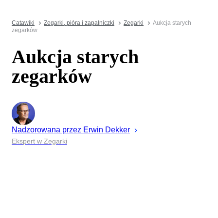
Catawiki
Zegarki, pióra i zapalniczki
Zegarki
Aukcja starych
zegarków
Aukcja starych
zegarków
Nadzorowana przez
Erwin
Dekker
Ekspert w Zegarki