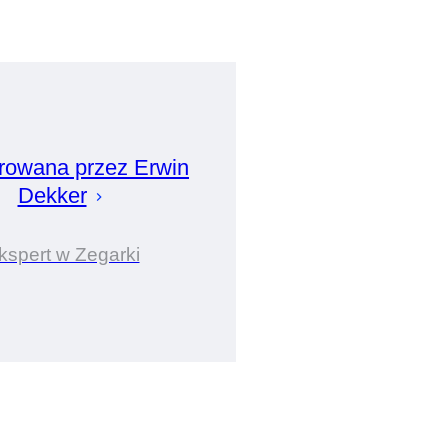
rowana przez
Erwin
Dekker
kspert w Zegarki