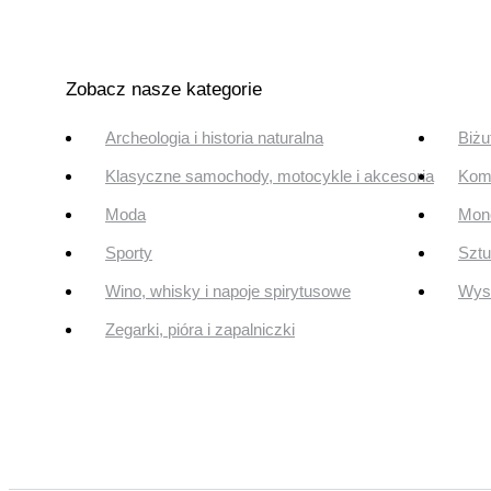
Zobacz nasze kategorie
Archeologia i historia naturalna
Biżu
Klasyczne samochody, motocykle i akcesoria
Komi
Moda
Mone
Sporty
Szt
Wino, whisky i napoje spirytusowe
Wyst
Zegarki, pióra i zapalniczki