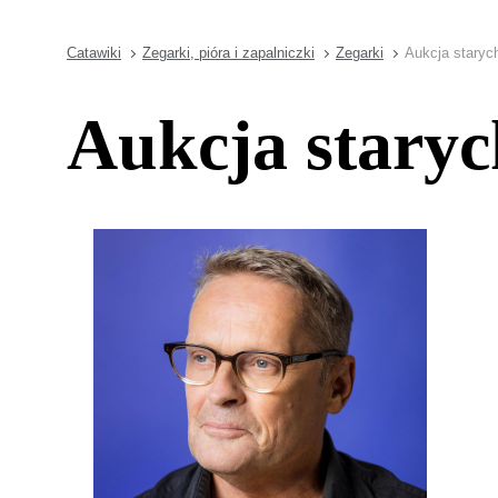
Catawiki
Zegarki, pióra i zapalniczki
Zegarki
Aukcja staryc
Aukcja stary