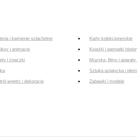
teria i kamienie szlachetne
Karty kolekcjonerskie
ksy i animacje
Książki i pamiątki histo
ty i znaczki
Muzyka, filmy i aparaty 
uka
Sztuka azjatycka i ple
rój wnętrz i dekoracje
Zabawki i modele