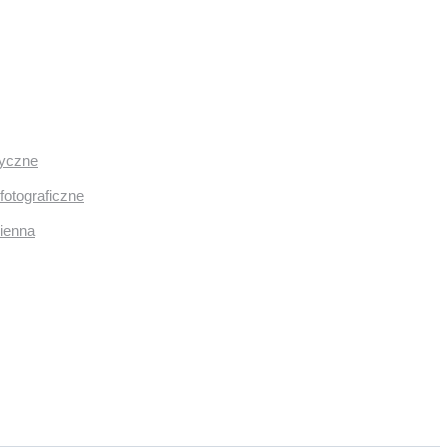
ryczne
fotograficzne
mienna