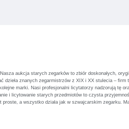
asza aukcja starych zegarków to zbiór doskonałych, orygi
 dzieła znanych zegarmistrzów z XIX i XX stulecia – firm 
lejne marki. Nasi profesjonalni licytatorzy nadzorują tę or
nie i licytowanie starych przedmiotów to czysta przyjemn
t proste, a wszystko działa jak w szwajcarskim zegarku. Ma