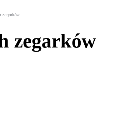
h zegarków
ch zegarków