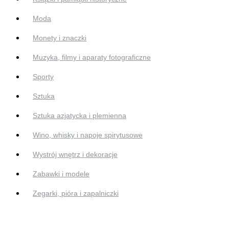
Moda
Monety i znaczki
Muzyka, filmy i aparaty fotograficzne
Sporty
Sztuka
Sztuka azjatycka i plemienna
Wino, whisky i napoje spirytusowe
Wystrój wnętrz i dekoracje
Zabawki i modele
Zegarki, pióra i zapalniczki