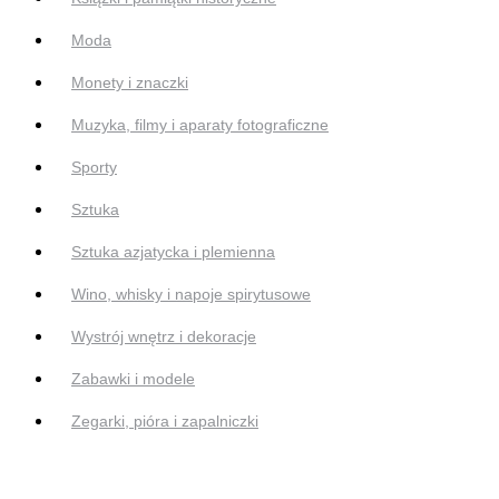
Moda
Monety i znaczki
Muzyka, filmy i aparaty fotograficzne
Sporty
Sztuka
Sztuka azjatycka i plemienna
Wino, whisky i napoje spirytusowe
Wystrój wnętrz i dekoracje
Zabawki i modele
Zegarki, pióra i zapalniczki