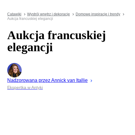
Catawiki
Wystrój wnętrz i dekoracje
Domowe inspiracje i trendy
Aukcja francuskiej elegancji
Aukcja francuskiej
elegancji
Nadzorowana przez
Annick
van Itallie
Ekspertka w Antyki