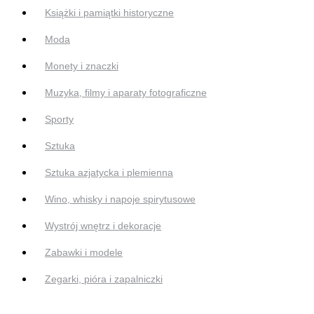
Książki i pamiątki historyczne
Moda
Monety i znaczki
Muzyka, filmy i aparaty fotograficzne
Sporty
Sztuka
Sztuka azjatycka i plemienna
Wino, whisky i napoje spirytusowe
Wystrój wnętrz i dekoracje
Zabawki i modele
Zegarki, pióra i zapalniczki