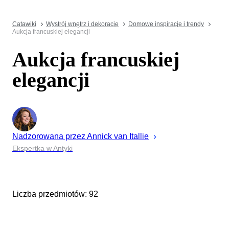
Catawiki
Wystrój wnętrz i dekoracje
Domowe inspiracje i trendy
Aukcja francuskiej elegancji
Aukcja francuskiej
elegancji
Nadzorowana przez
Annick
van Itallie
Ekspertka w Antyki
Liczba przedmiotów: 92