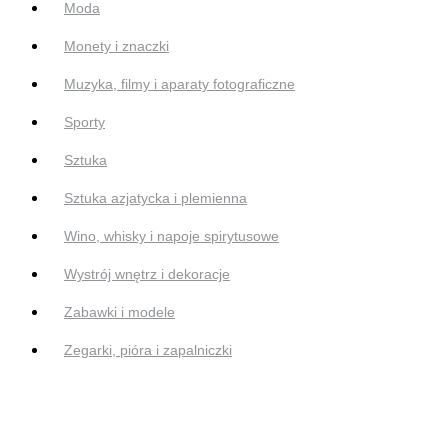
Moda
Monety i znaczki
Muzyka, filmy i aparaty fotograficzne
Sporty
Sztuka
Sztuka azjatycka i plemienna
Wino, whisky i napoje spirytusowe
Wystrój wnętrz i dekoracje
Zabawki i modele
Zegarki, pióra i zapalniczki