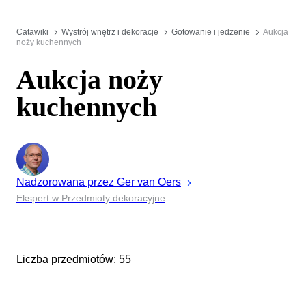
Catawiki
Wystrój wnętrz i dekoracje
Gotowanie i jedzenie
Aukcja
noży kuchennych
Aukcja noży
kuchennych
Nadzorowana przez
Ger
van Oers
Ekspert w Przedmioty dekoracyjne
Liczba przedmiotów: 55