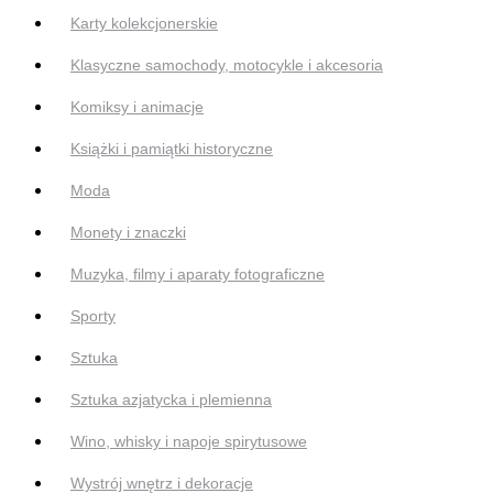
Karty kolekcjonerskie
Klasyczne samochody, motocykle i akcesoria
Komiksy i animacje
Książki i pamiątki historyczne
Moda
Monety i znaczki
Muzyka, filmy i aparaty fotograficzne
Sporty
Sztuka
Sztuka azjatycka i plemienna
Wino, whisky i napoje spirytusowe
Wystrój wnętrz i dekoracje