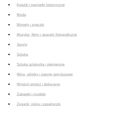
Książki i pamiątki historyczne
Moda
Monety i znaczki
Muzyka, filmy i aparaty fotograficzne
Sporty
Sztuka
Sztuka azjatycka i plemienna
Wino, whisky i napoje spirytusowe
Wystrój wnętrz i dekoracje
Zabawki i modele
Zegarki, pióra i zapalniczki