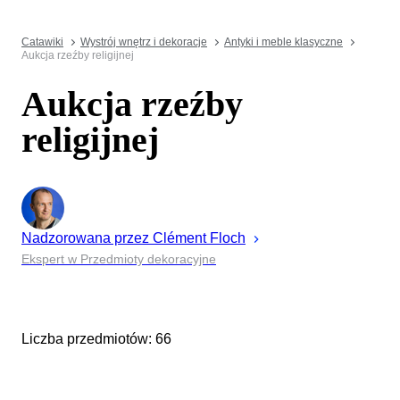
Catawiki
Wystrój wnętrz i dekoracje
Antyki i meble klasyczne
Aukcja rzeźby religijnej
Aukcja rzeźby
religijnej
Nadzorowana przez
Clément
Floch
Ekspert w Przedmioty dekoracyjne
Liczba przedmiotów: 66