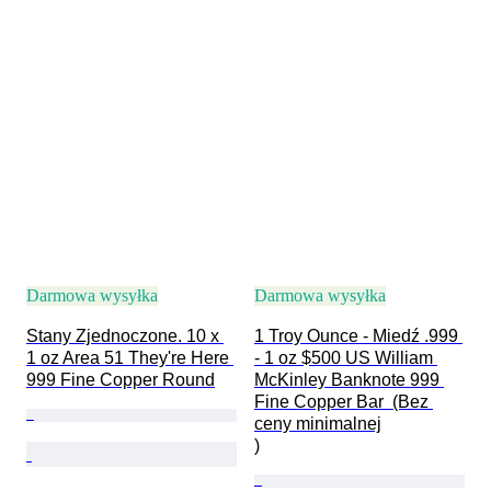
Darmowa wysyłka
Darmowa wysyłka
Stany Zjednoczone. 10 x 
1 Troy Ounce - Miedź .999 
1 oz Area 51 They're Here 
- 1 oz $500 US William 
999 Fine Copper Round
McKinley Banknote 999 
Fine Copper Bar  (Bez 
ceny minimalnej

)