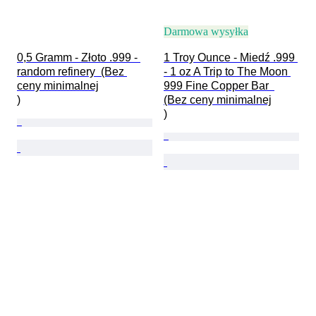
Darmowa wysyłka
0,5 Gramm - Złoto .999 - 
1 Troy Ounce - Miedź .999 
random refinery  (Bez 
- 1 oz A Trip to The Moon 
ceny minimalnej

999 Fine Copper Bar  
)
(Bez ceny minimalnej

)