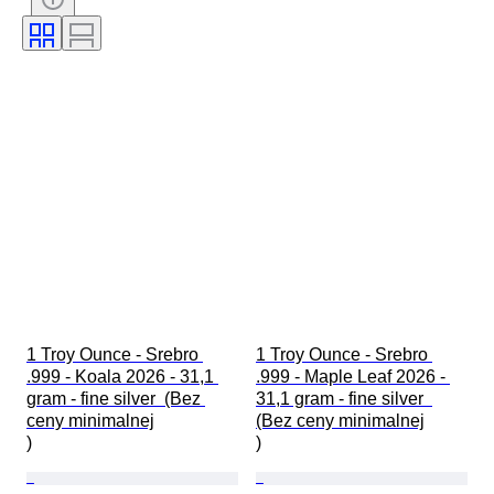
Era
Rodzaj monety
Władca/ epoka
Masa kruszcu
1 Troy Ounce - Srebro 
1 Troy Ounce - Srebro 
.999 - Koala 2026 - 31,1 
.999 - Maple Leaf 2026 - 
gram - fine silver  (Bez 
31,1 gram - fine silver  
ceny minimalnej

(Bez ceny minimalnej

)
)