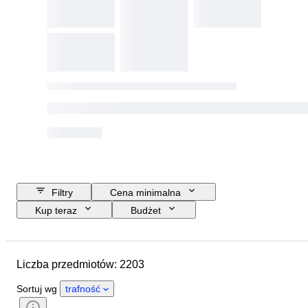
Filtry
Cena minimalna
Kup teraz
Budżet
Data zakończenia
Lokalizacja
Marka
Przedmiot
Liczba przedmiotów: 2203
Kraj pochodzenia
Materiał
Stan
Dodatki
Certyfikacja
Sortuj wg
trafność
Próba
Tematyka
Waluta