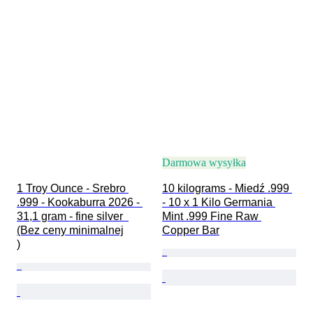
Darmowa wysyłka
1 Troy Ounce - Srebro 
10 kilograms - Miedź .999 
.999 - Kookaburra 2026 - 
- 10 x 1 Kilo Germania 
31,1 gram - fine silver  
Mint .999 Fine Raw 
(Bez ceny minimalnej

Copper Bar
)