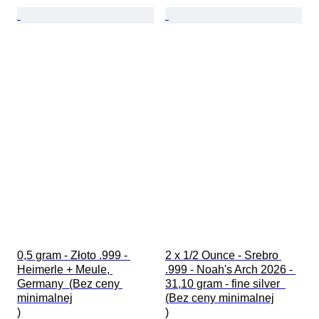
0,5 gram - Złoto .999 - 
2 x 1/2 Ounce - Srebro 
Heimerle + Meule, 
.999 - Noah's Arch 2026 - 
Germany  (Bez ceny 
31,10 gram - fine silver  
minimalnej

(Bez ceny minimalnej

)
)