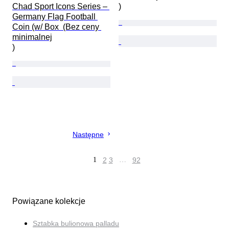
Chad Sport Icons Series – 
)
Germany Flag Football 
Coin (w/ Box  (Bez ceny 
minimalnej

)
Następne
1
2
3
…
92
Powiązane kolekcje
Sztabka bulionowa palladu