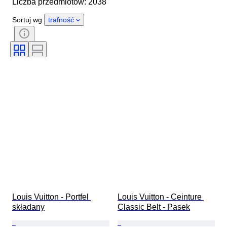
Liczba przedmiotów: 2038
Materiał
Płeć
Stan
Dodatki
Okres
Kamień
Sortuj wg
trafność
Certyfikacja
Próba
Styl
Kolor
Rozmiar odzieży
Szlif
Size
Rodzaj diamentu
Rozmiar na przedmiocie
Wzór
Akcesoria w zestawie
Era
Model
Louis Vuitton - Portfel 
Louis Vuitton - Ceinture 
składany
Classic Belt - Pasek