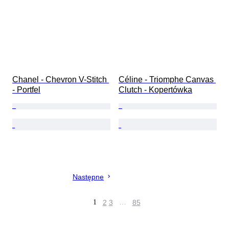
Chanel - Chevron V-Stitch 
Céline - Triomphe Canvas 
- Portfel
Clutch - Kopertówka
Następne
1
2
3
…
85