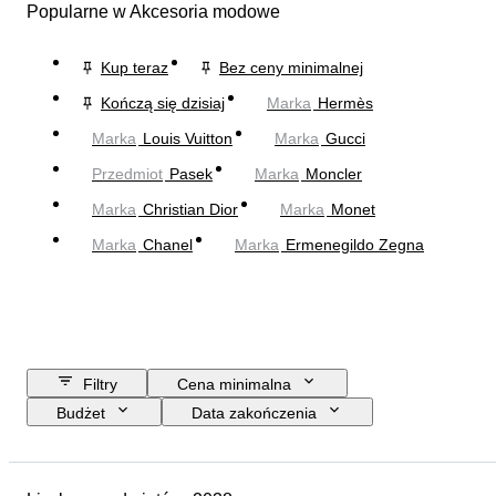
Popularne w Akcesoria modowe
Kup teraz
Bez ceny minimalnej
Kończą się dzisiaj
Marka
Hermès
Marka
Louis Vuitton
Marka
Gucci
Przedmiot
Pasek
Marka
Moncler
Marka
Christian Dior
Marka
Monet
Marka
Chanel
Marka
Ermenegildo Zegna
Filtry
Cena minimalna
Budżet
Data zakończenia
Lokalizacja
Wymiary
Marka
Przedmiot
Kraj pochodzenia