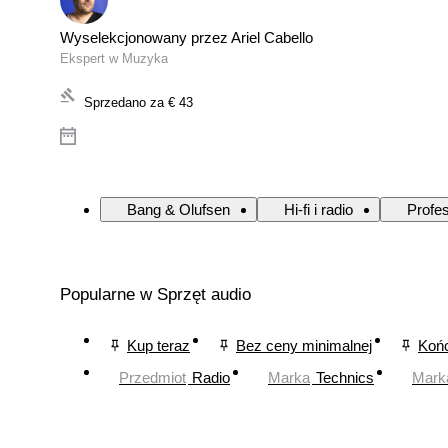
Wyselekcjonowany przez Ariel Cabello
Ekspert w Muzyka
Sprzedano za
€ 43
Bang & Olufsen
Hi-fi i radio
Profe
Popularne w Sprzęt audio
Kup teraz
Bez ceny minimalnej
Końc
Przedmiot
Radio
Marka
Technics
Mark