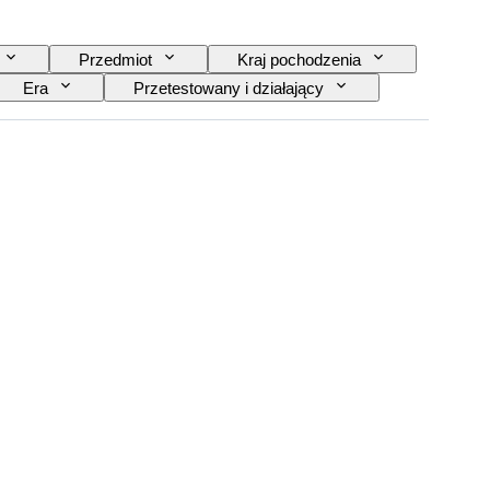
Przedmiot
Kraj pochodzenia
Era
Przetestowany i działający