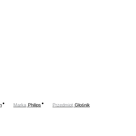
n
Marka
Philips
Przedmiot
Głośnik