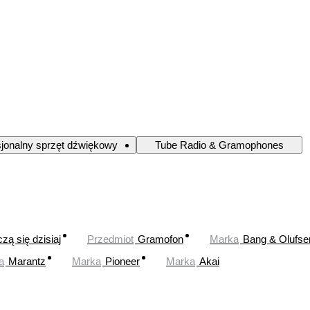
sjonalny sprzęt dźwiękowy
Tube Radio & Gramophones
zą się dzisiaj
Przedmiot
Gramofon
Marka
Bang & Olufse
a
Marantz
Marka
Pioneer
Marka
Akai