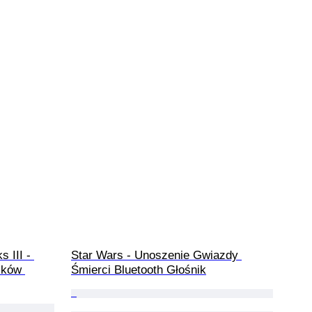
 III - 
Star Wars - Unoszenie Gwiazdy 
ików 
Śmierci Bluetooth Głośnik