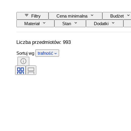
Filtry
Cena minimalna
Budżet
Materiał
Stan
Dodatki
Twórca
Liczba przedmiotów: 993
Sortuj wg
trafność