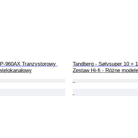
SP-960AX Tranzystorowy 
Tandberg - Sølvsuper 10 + 
 wielokanałowy
Zestaw Hi-fi - Różne model