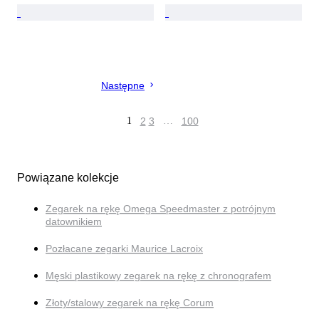
Następne
1
2
3
…
100
Powiązane kolekcje
Zegarek na rękę Omega Speedmaster z potrójnym
datownikiem
Pozłacane zegarki Maurice Lacroix
Męski plastikowy zegarek na rękę z chronografem
Złoty/stalowy zegarek na rękę Corum