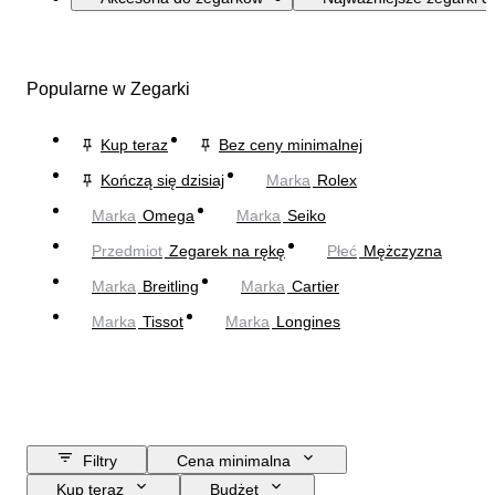
Popularne w Zegarki
Kup teraz
Bez ceny minimalnej
Kończą się dzisiaj
Marka
Rolex
Marka
Omega
Marka
Seiko
Przedmiot
Zegarek na rękę
Płeć
Mężczyzna
Marka
Breitling
Marka
Cartier
Marka
Tissot
Marka
Longines
Filtry
Cena minimalna
Kup teraz
Budżet