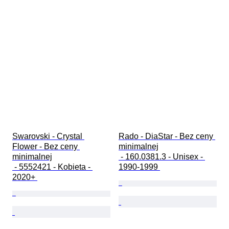
Swarovski - Crystal 
Rado - DiaStar - Bez ceny 
Flower - Bez ceny 
minimalnej

minimalnej

 - 160.0381.3 - Unisex - 
 - 5552421 - Kobieta - 
1990-1999 
2020+ 