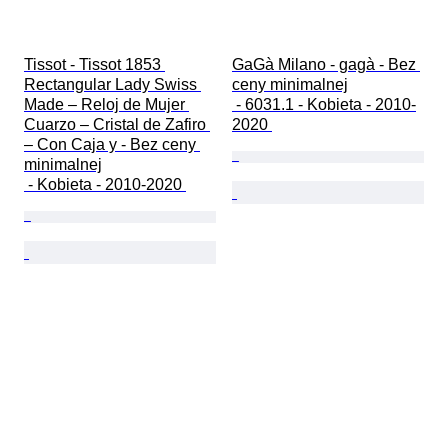
Tissot - Tissot 1853 
GaGà Milano - gagà - Bez 
Rectangular Lady Swiss 
ceny minimalnej

Made – Reloj de Mujer 
 - 6031.1 - Kobieta - 2010-
Cuarzo – Cristal de Zafiro 
2020 
– Con Caja y - Bez ceny 
minimalnej

 - Kobieta - 2010-2020 