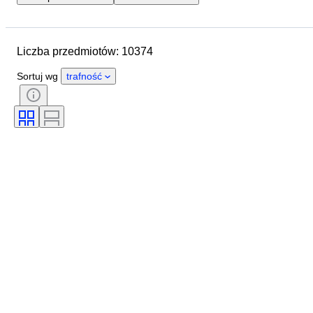
Data zakończenia
Lokalizacja
Marka
Średnica koperty
Liczba przedmiotów: 10374
Długość paska zegarka
Przedmiot
Kraj pochodzenia
Materiał
Sortuj wg
trafność
Płeć
Stan
Dodatki
Okres
Certyfikacja
Tematyka
Oprawa
Wydanie
Język
Kolor
Mechanizm zegarka
Materiał paska do zegarka
Era
Model