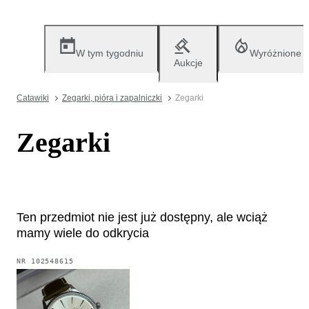
W tym tygodniu
Wyróżnione
Aukcje
Catawiki
Zegarki, pióra i zapalniczki
Zegarki
Zegarki
Ten przedmiot nie jest już dostępny, ale wciąż
mamy wiele do odkrycia
NR
102548615