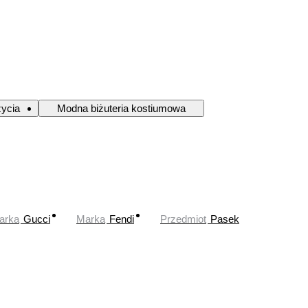
życia
Modna biżuteria kostiumowa
arka
Gucci
Marka
Fendi
Przedmiot
Pasek