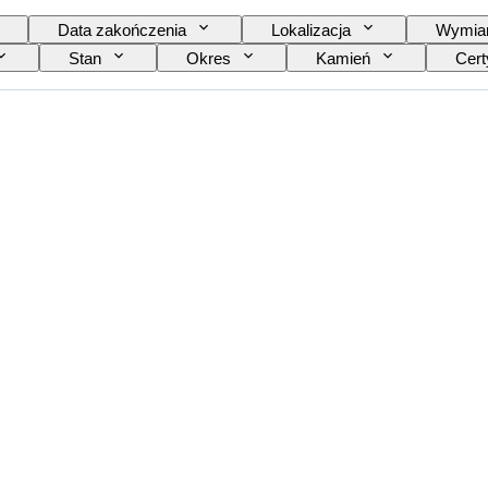
Data zakończenia
Lokalizacja
Wymia
Stan
Okres
Kamień
Cert
Rozmiar na przedmiocie
Wzór
Akcesor
Model