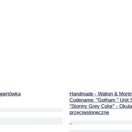
opertówka
Handmade - Walton & Morti
Codename: "Gotham " Unit 5
"Stormy Grey Color" - Okula
przeciwsłoneczne