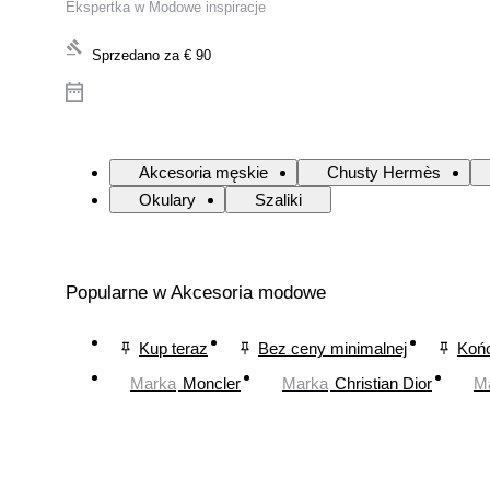
Ekspertka w Modowe inspiracje
Sprzedano za
€ 90
Akcesoria męskie
Chusty Hermès
Okulary
Szaliki
Popularne w Akcesoria modowe
Kup teraz
Bez ceny minimalnej
Końc
Marka
Moncler
Marka
Christian Dior
M