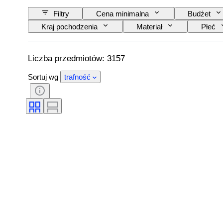
Filtry
Cena minimalna
Budżet
Kraj pochodzenia
Materiał
Płeć
Kolor
Rozmiar odzieży
Szlif
Size
Oryginał/ replika
Era
Liczba przedmiotów: 3157
Sortuj wg
trafność