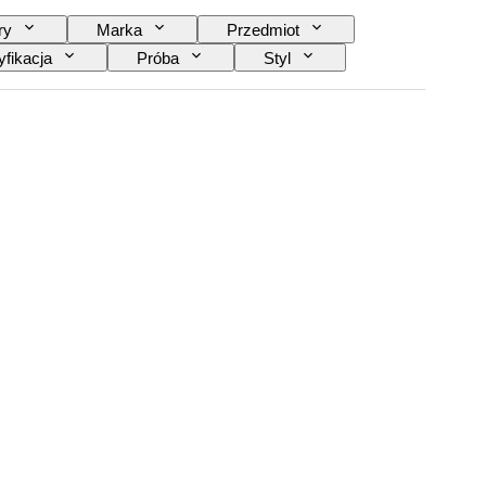
ry
Marka
Przedmiot
yfikacja
Próba
Styl
ia w zestawie
Rodzaj diamentu