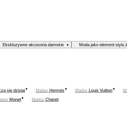
Ekskluzywne akcesoria damskie
Moda jako element stylu 
zą się dzisiaj
Marka
Hermès
Marka
Louis Vuitton
M
arka
Monet
Marka
Chanel