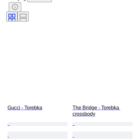
Kolor
Akcesoria w zestawie
Wzór
Era
Rozmiar na przedmiocie
Model
Rozmiar buta
Gucci - Torebka
The Bridge - Torebka 
crossbody