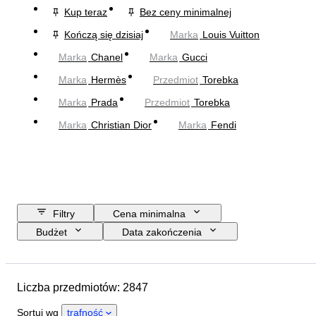
Kup teraz
Bez ceny minimalnej
Kończą się dzisiaj
Marka
Louis Vuitton
Marka
Chanel
Marka
Gucci
Marka
Hermès
Przedmiot
Torebka
Marka
Prada
Przedmiot
Torebka
Marka
Christian Dior
Marka
Fendi
Filtry
Cena minimalna
Budżet
Data zakończenia
Lokalizacja
Wymiary
Marka
Rozmiar odzieży
Przedmiot
Liczba przedmiotów: 2847
Kraj pochodzenia
Materiał
Płeć
Stan
Certyfikacja
Sortuj wg
trafność