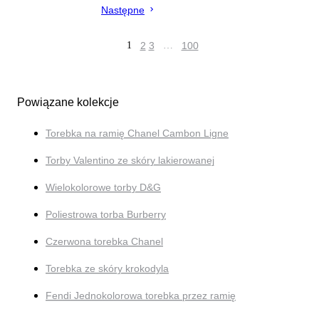
Następne
1
2
3
…
100
Powiązane kolekcje
Torebka na ramię Chanel Cambon Ligne
Torby Valentino ze skóry lakierowanej
Wielokolorowe torby D&G
Poliestrowa torba Burberry
Czerwona torebka Chanel
Torebka ze skóry krokodyla
Fendi Jednokolorowa torebka przez ramię