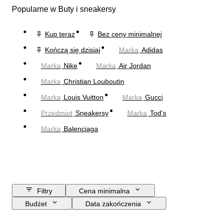
Popularne w Buty i sneakersy
Kup teraz
Bez ceny minimalnej
Kończą się dzisiaj
Marka
Adidas
Marka
Nike
Marka
Air Jordan
Marka
Christian Louboutin
Marka
Louis Vuitton
Marka
Gucci
Przedmiot
Sneakersy
Marka
Tod's
Marka
Balenciaga
Filtry
Cena minimalna
Budżet
Data zakończenia
Lokalizacja
Marka