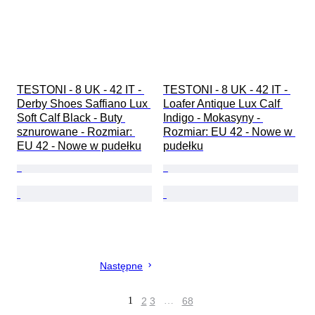
TESTONI - 8 UK - 42 IT - 
TESTONI - 8 UK - 42 IT - 
Derby Shoes Saffiano Lux 
Loafer Antique Lux Calf 
Soft Calf Black - Buty 
Indigo - Mokasyny - 
sznurowane - Rozmiar: 
Rozmiar: EU 42 - Nowe w 
EU 42 - Nowe w pudełku
pudełku
Następne
1
2
3
…
68