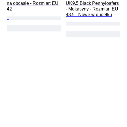
na obcasie - Rozmiar: EU 
UK9.5 Black Pennyloafers 
42
- Mokasyny - Rozmiar: EU 
43.5 - Nowe w pudełku