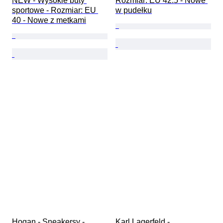
NEW - Wysokie buty 
Rozmiar: EU 42.5 - Nowe 
sportowe - Rozmiar: EU 
w pudełku
40 - Nowe z metkami
Hogan - Sneakersy - 
Karl Lagerfeld - 