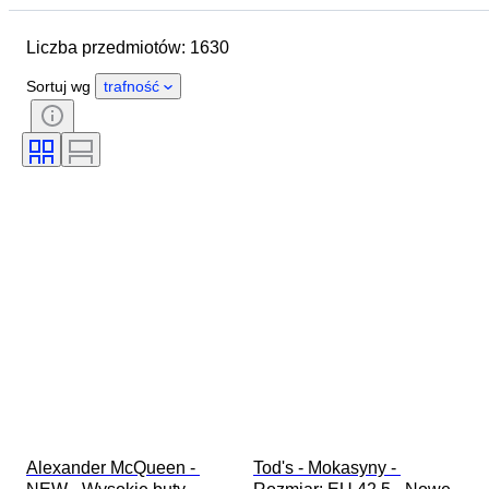
Rozmiar buta
Przedmiot
Liczba przedmiotów: 1630
Kraj pochodzenia
Materiał
Płeć
Stan
Podpis
Sortuj wg
trafność
Kolor
Era
Akcesoria w zestawie
Wzór
Model
Alexander McQueen - 
Tod's - Mokasyny - 