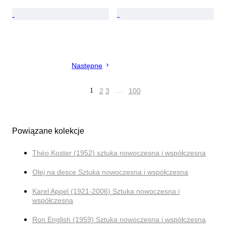
Następne
1
2
3
…
100
Powiązane kolekcje
Théo Koster (1952) sztuka nowoczesna i współczesna
Olej na desce Sztuka nowoczesna i współczesna
Karel Appel (1921-2006) Sztuka nowoczesna i
współczesna
Ron English (1959) Sztuka nowoczesna i współczesna