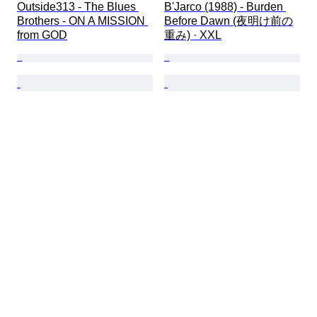
Outside313 - The Blues 
B'Jarco (1988) - Burden 
Brothers - ON A MISSION 
Before Dawn (夜明け前の
from GOD
重み) · XXL