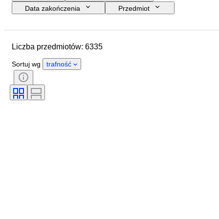
Data zakończenia
Przedmiot
Budżet
Rozmiar
Styl
Technika
Artysta
Liczba przedmiotów: 6335
Lokalizacja
Tematyka
Okres
Podpis
Kolor
Sortuj wg
trafność
Sprzedawane przez
Wydanie