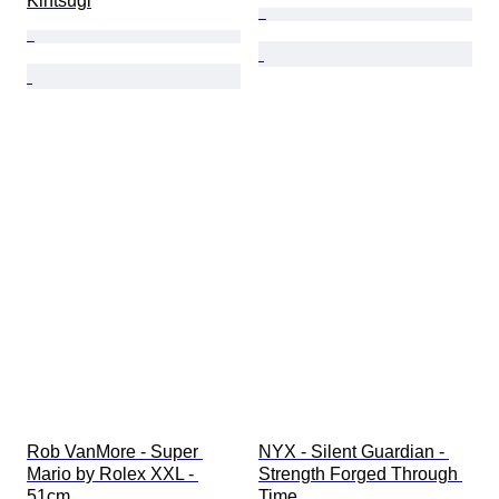
Kintsugi
Rob VanMore - Super 
NYX - Silent Guardian - 
Mario by Rolex XXL - 
Strength Forged Through 
51cm
Time