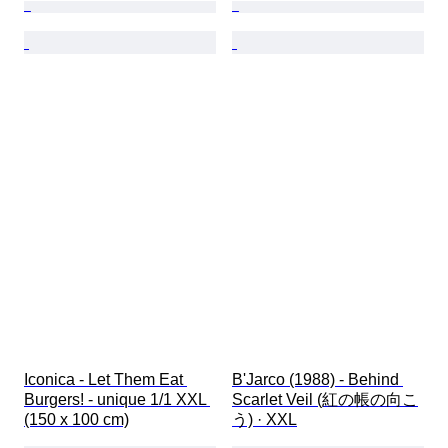
Iconica - Let Them Eat 
B'Jarco (1988) - Behind 
Burgers! - unique 1/1 XXL 
Scarlet Veil (紅の帳の向こ
(150 x 100 cm)
う) · XXL