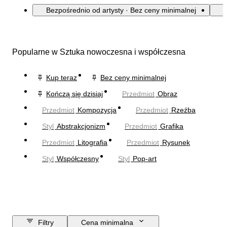
Bezpośrednio od artysty · Bez ceny minimalnej
Popularne w Sztuka nowoczesna i współczesna
Kup teraz
Bez ceny minimalnej
Kończą się dzisiaj
Przedmiot
Obraz
Przedmiot
Kompozycja
Przedmiot
Rzeźba
Styl
Abstrakcjonizm
Przedmiot
Grafika
Przedmiot
Litografia
Przedmiot
Rysunek
Styl
Współczesny
Styl
Pop-art
Filtry
Cena minimalna