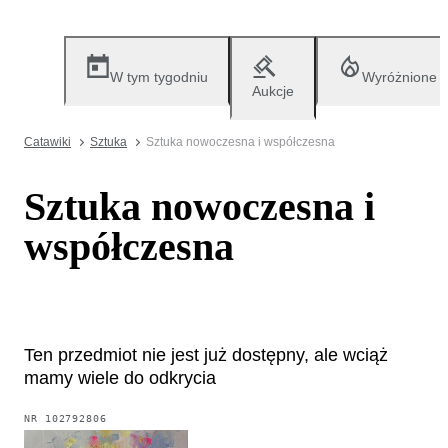
W tym tygodniu
Wyróżnione
Aukcje
Catawiki
Sztuka
Sztuka nowoczesna i współczesna
Sztuka nowoczesna i
współczesna
Ten przedmiot nie jest już dostępny, ale wciąż
mamy wiele do odkrycia
NR
102792806