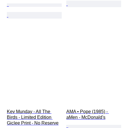
Kev Munday - All The 
AMA • Pope (1985) - 
Birds - Limited Edition 
aMen - McDonald's
Giclee Print - No Reserve