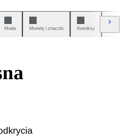
Moda
Monety i znaczki
Komiksy
Samochody i 
sna
odkrycia