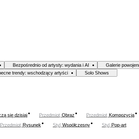
Bezpośrednio od artysty: wydania i AI
Galerie powojen
ecne trendy: wschodzący artyści
Solo Shows
zą się dzisiaj
Przedmiot
Obraz
Przedmiot
Kompozycja
Przedmiot
Rysunek
Styl
Współczesny
Styl
Pop-art