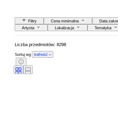
Filtry
Cena minimalna
Data zako
Artysta
Lokalizacja
Tematyka
Liczba przedmiotów: 8298
Sortuj wg
trafność