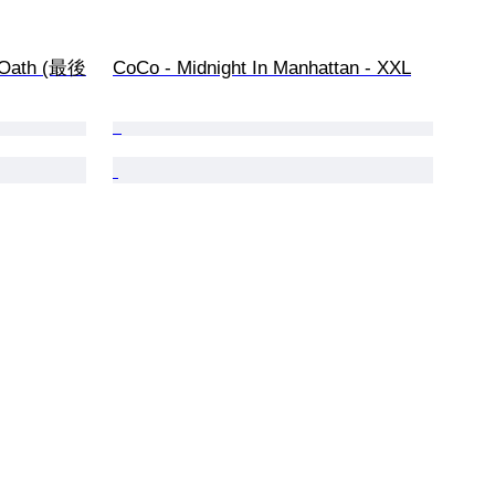
t Oath (最後
CoCo - Midnight In Manhattan - XXL