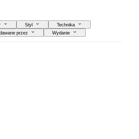
r
Styl
Technika
dawane przez
Wydanie