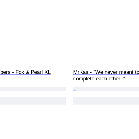
bers - Fox & Pearl XL
MrKas - “We never meant to
complete each other..”