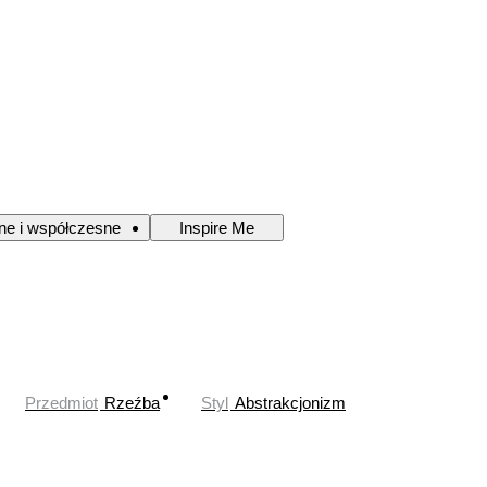
ne i współczesne
Inspire Me
Przedmiot
Rzeźba
Styl
Abstrakcjonizm