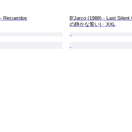
 Recuerdos
B'Jarco (1988) - Last Silen
の静かな誓い) · XXL