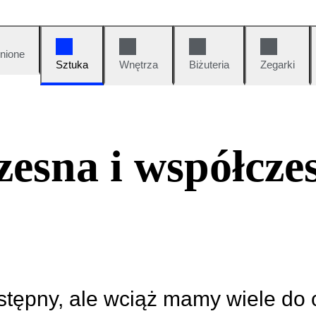
nione
Sztuka
Wnętrza
Biżuteria
Zegarki
esna i współcze
ostępny, ale wciąż mamy wiele do 