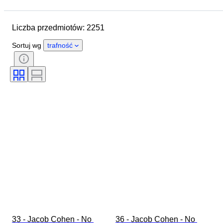
Data zakończenia
Lokalizacja
Marka
Przedmiot
Liczba przedmiotów: 2251
Kraj pochodzenia
Materiał
Płeć
Stan
Okres
Sortuj wg
trafność
Styl
Kolor
Rozmiar odzieży
Rozmiar na przedmiocie
Era
Wzór
Rozmiar kołnierzyka koszuli
Akcesoria w zestawie
Rozmiar buta
33 - Jacob Cohen - No 
36 - Jacob Cohen - No 