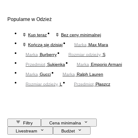
Popularne w Odzież
Kup teraz
Bez ceny minimalnej
Kończą się dzisiaj
Marka
Max Mara
Marka
Burberry
Rozmiar odzieży
S
Przedmiot
Sukienka
Marka
Emporio Armani
Marka
Gucci
Marka
Ralph Lauren
Rozmiar odzieży
L
Przedmiot
Płaszcz
Filtry
Cena minimalna
Livestream
Budżet