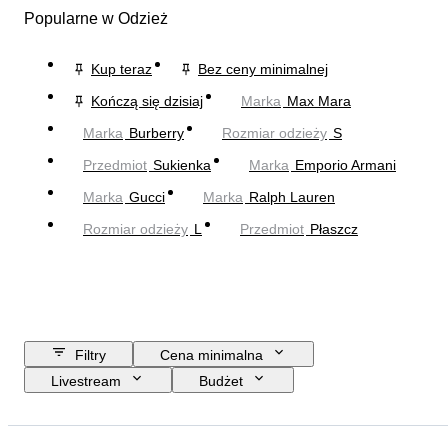
Popularne w Odzież
Kup teraz
Bez ceny minimalnej
Kończą się dzisiaj
Marka
Max Mara
Marka
Burberry
Rozmiar odzieży
S
Przedmiot
Sukienka
Marka
Emporio Armani
Marka
Gucci
Marka
Ralph Lauren
Rozmiar odzieży
L
Przedmiot
Płaszcz
Filtry
Cena minimalna
Livestream
Budżet
Data zakończenia
Lokalizacja
Marka
Przedmiot