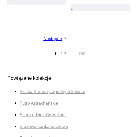
Następne
1
2
3
…
100
Powiązane kolekcje
Bluzka Burberry w jednym kolorze
Futro Astrachańskie
Szara odzież Corneliani
Brązowa kurtka puchowa