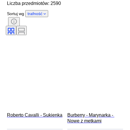
Liczba przedmiotów: 2590
Kraj pochodzenia
Materiał
Płeć
Stan
Okres
Sortuj wg
trafność
Styl
Kolor
Rozmiar odzieży
Rozmiar na przedmiocie
Era
Wzór
Rozmiar kołnierzyka koszuli
Akcesoria w zestawie
Rozmiar buta
Roberto Cavalli - Sukienka
Burberry - Marynarka - 
Nowe z metkami