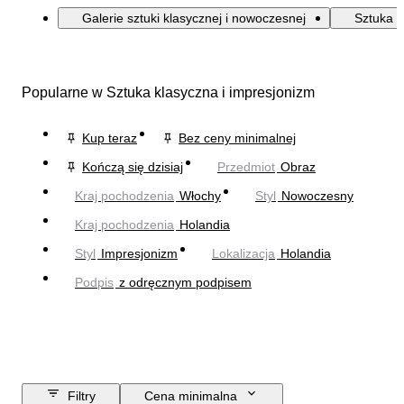
Galerie sztuki klasycznej i nowoczesnej
Sztuka k
Popularne w Sztuka klasyczna i impresjonizm
Kup teraz
Bez ceny minimalnej
Kończą się dzisiaj
Przedmiot
Obraz
Kraj pochodzenia
Włochy
Styl
Nowoczesny
Kraj pochodzenia
Holandia
Styl
Impresjonizm
Lokalizacja
Holandia
Podpis
z odręcznym podpisem
Filtry
Cena minimalna