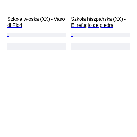
Szkoła włoska (XX) - Vaso 
Szkoła hiszpańska (XX) - 
di Fiori
El refugio de piedra