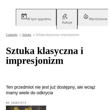
W tym tygodniu
Wyróżnione
Aukcje
Catawiki
Sztuka
Sztuka klasyczna i impresjonizm
Sztuka klasyczna i
impresjonizm
Ten przedmiot nie jest już dostępny, ale wciąż
mamy wiele do odkrycia
NR
102827673