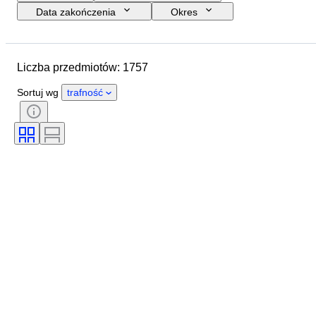
Data zakończenia
Okres
Budżet
Rozmiar
Kraj pochodzenia
Podpis
Liczba przedmiotów: 1757
Lokalizacja
Przedmiot
Styl
Tematyka
Stan
Technika
Sortuj wg
trafność
Artysta