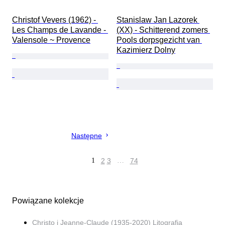
Christof Vevers (1962) - 
Stanislaw Jan Lazorek 
Les Champs de Lavande - 
(XX) - Schitterend zomers 
Valensole ~ Provence
Pools dorpsgezicht van 
Kazimierz Dolny
Następne
1
2
3
…
74
Powiązane kolekcje
Christo i Jeanne-Claude (1935-2020) Litografia