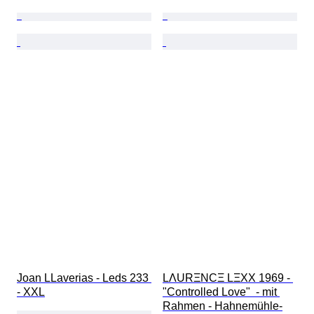
Joan LLaverias - Leds 233 
LΛURΞNCΞ LΞXX 1969 - 
- XXL
"Controlled Love"  - mit 
Rahmen - Hahnemühle-