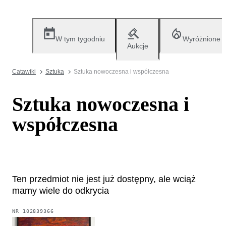
W tym tygodniu
Wyróżnione
Aukcje
Catawiki
Sztuka
Sztuka nowoczesna i współczesna
Sztuka nowoczesna i
współczesna
Ten przedmiot nie jest już dostępny, ale wciąż
mamy wiele do odkrycia
NR
102839366