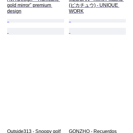
gold mirror" premium 
(ピカチュウ) - UNIQUE 
design
WORK
Outside313 - Snoopy golf 
GONZHO - Recuerdos