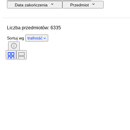
Data zakończenia
Przedmiot
Budżet
Rozmiar
Styl
Technika
Artysta
Liczba przedmiotów: 6335
Lokalizacja
Tematyka
Okres
Podpis
Kolor
Sortuj wg
trafność
Sprzedawane przez
Wydanie