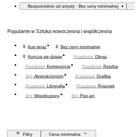
Bezpośrednio od artysty · Bez ceny minimalnej
Popularne w Sztuka nowoczesna i współczesna
Kup teraz
Bez ceny minimalnej
Kończą się dzisiaj
Przedmiot
Obraz
Przedmiot
Kompozycja
Przedmiot
Rzeźba
Styl
Abstrakcjonizm
Przedmiot
Grafika
Przedmiot
Litografia
Przedmiot
Rysunek
Styl
Współczesny
Styl
Pop-art
Filtry
Cena minimalna