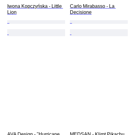
Iwona Kopczyńska - Little 
Carlo Mirabasso - La 
Lion
Decisione
AVA Design - "Hurricane 
MEDSAN - Klimt Pikachu 