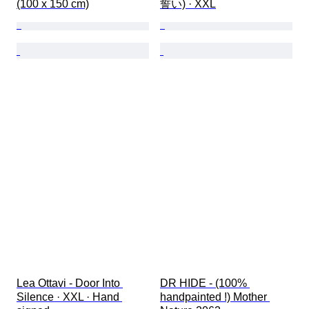
(100 x 150 cm)
誓い) · XXL
Lea Ottavi - Door Into 
DR HIDE - (100% 
Silence · XXL · Hand 
handpainted !) Mother 