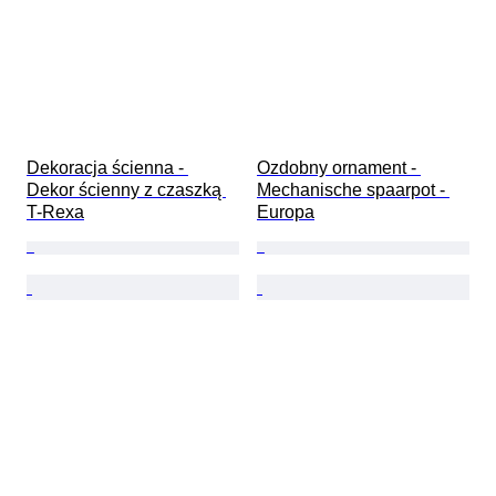
Dekoracja ścienna - 
Ozdobny ornament - 
Dekor ścienny z czaszką 
Mechanische spaarpot - 
T-Rexa
Europa