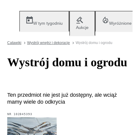
W tym tygodniu
Wyróżnione
Aukcje
Catawiki
Wystrój wnętrz i dekoracje
Wystrój domu i ogrodu
Wystrój domu i ogrodu
Ten przedmiot nie jest już dostępny, ale wciąż
mamy wiele do odkrycia
NR
102845393