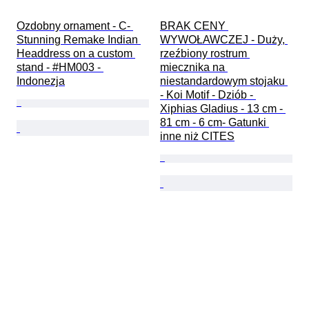
Ozdobny ornament - C- 
BRAK CENY 
Stunning Remake Indian 
WYWOŁAWCZEJ - Duży, 
Headdress on a custom 
rzeźbiony rostrum 
stand - #HM003 - 
miecznika na 
Indonezja
niestandardowym stojaku 
- Koi Motif - Dziób - 
Xiphias Gladius - 13 cm - 
81 cm - 6 cm- Gatunki 
inne niż CITES