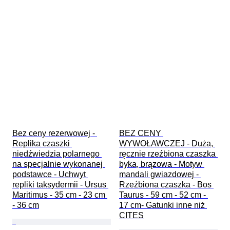
Bez ceny rezerwowej - 
BEZ CENY 
Replika czaszki 
WYWOŁAWCZEJ - Duża, 
niedźwiedzia polarnego 
ręcznie rzeźbiona czaszka 
na specjalnie wykonanej 
byka, brązowa - Motyw 
podstawce - Uchwyt 
mandali gwiazdowej - 
repliki taksydermii - Ursus 
Rzeźbiona czaszka - Bos 
Maritimus - 35 cm - 23 cm 
Taurus - 59 cm - 52 cm - 
- 36 cm
17 cm- Gatunki inne niż 
CITES