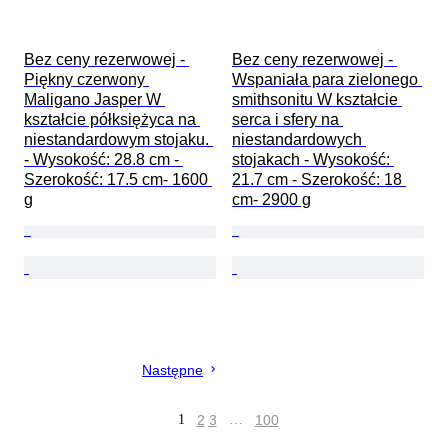
Bez ceny rezerwowej - 
Bez ceny rezerwowej - 
Piękny czerwony 
Wspaniała para zielonego 
Maligano Jasper W 
smithsonitu W kształcie 
kształcie półksiężyca na 
serca i sfery na 
niestandardowym stojaku. 
niestandardowych 
- Wysokość: 28.8 cm - 
stojakach - Wysokość: 
Szerokość: 17.5 cm- 1600 
21.7 cm - Szerokość: 18 
g
cm- 2900 g
Następne
1
2
3
…
100