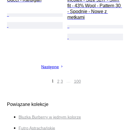
fit - 43% Wool - Pattern 30 
- Spodnie - Nowe z 
metkami
Następne
1
2
3
…
100
Powiązane kolekcje
Bluzka Burberry w jednym kolorze
Futro Astrachańskie