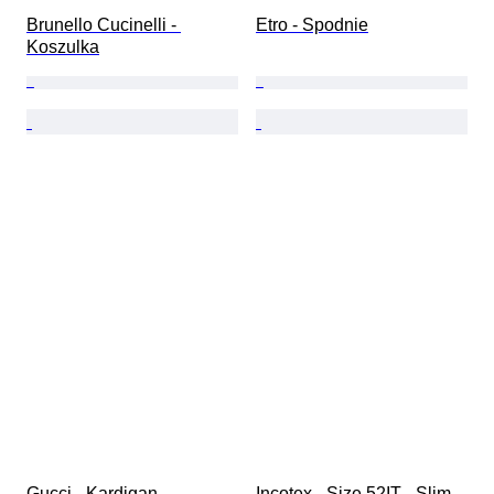
Brunello Cucinelli - 
Etro - Spodnie
Koszulka
Gucci - Kardigan
Incotex - Size 52IT - Slim 