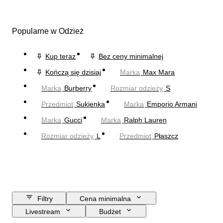
Popularne w Odzież
Kup teraz
Bez ceny minimalnej
Kończą się dzisiaj
Marka
Max Mara
Marka
Burberry
Rozmiar odzieży
S
Przedmiot
Sukienka
Marka
Emporio Armani
Marka
Gucci
Marka
Ralph Lauren
Rozmiar odzieży
L
Przedmiot
Płaszcz
Filtry
Cena minimalna
Livestream
Budżet