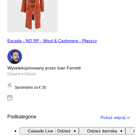
Escada - NO RP - Wool & Cashmere - Płaszcz
Wyselekcjonowany przez Ivan Ferretti
Ekspert w Odzież
Sprzedano za
€ 30
Podkategorie
Pokaż więcej
Catawiki Live - Odzież
Odzież damska
O