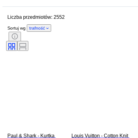
Data zakończenia
Lokalizacja
Marka
Przedmiot
Liczba przedmiotów: 2552
Kraj pochodzenia
Materiał
Płeć
Stan
Okres
Sortuj wg
trafność
Styl
Kolor
Rozmiar odzieży
Rozmiar na przedmiocie
Era
Wzór
Rozmiar kołnierzyka koszuli
Akcesoria w zestawie
Rozmiar buta
Paul & Shark - Kurtka 
Louis Vuitton - Cotton Knit 