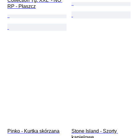
Collection Tg. XXL  - NO 
RP - Płaszcz
Pinko - Kurtka skórzana
Stone Island - Szorty 
kąpielowe