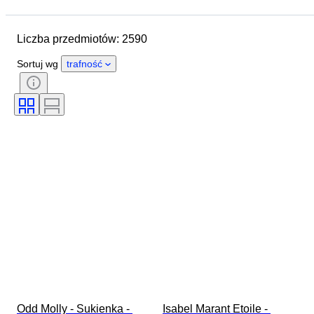
Data zakończenia
Lokalizacja
Marka
Przedmiot
Liczba przedmiotów: 2590
Kraj pochodzenia
Materiał
Płeć
Stan
Okres
Sortuj wg
trafność
Styl
Kolor
Rozmiar odzieży
Rozmiar na przedmiocie
Era
Wzór
Rozmiar kołnierzyka koszuli
Akcesoria w zestawie
Rozmiar buta
Odd Molly - Sukienka - 
Isabel Marant Etoile - 