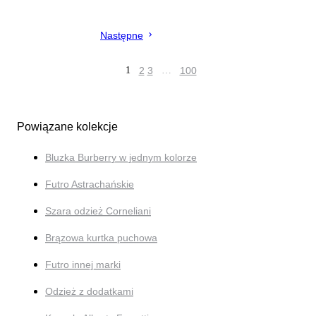
Następne
1
2
3
…
100
Powiązane kolekcje
Bluzka Burberry w jednym kolorze
Futro Astrachańskie
Szara odzież Corneliani
Brązowa kurtka puchowa
Futro innej marki
Odzież z dodatkami