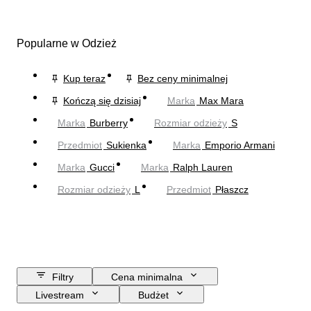
Popularne w Odzież
Kup teraz
Bez ceny minimalnej
Kończą się dzisiaj
Marka
Max Mara
Marka
Burberry
Rozmiar odzieży
S
Przedmiot
Sukienka
Marka
Emporio Armani
Marka
Gucci
Marka
Ralph Lauren
Rozmiar odzieży
L
Przedmiot
Płaszcz
Filtry
Cena minimalna
Livestream
Budżet