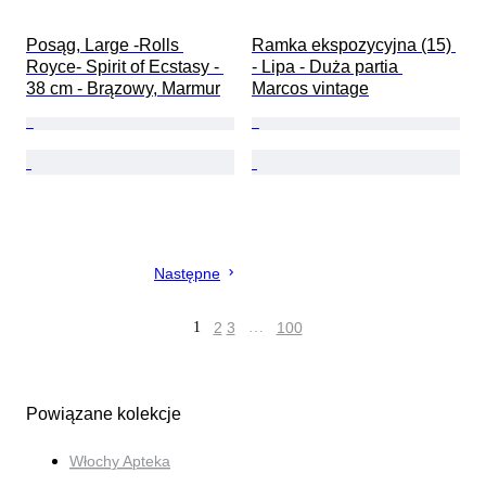
Posąg, Large -Rolls 
Ramka ekspozycyjna (15) 
Royce- Spirit of Ecstasy - 
- Lipa - Duża partia 
38 cm - Brązowy, Marmur
Marcos vintage
Następne
1
2
3
…
100
Powiązane kolekcje
Włochy Apteka