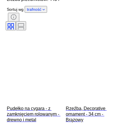
Płeć
Stan
Okres
Sortuj wg
trafność
Certyfikacja
Styl
Technika
Podpis
Kolor
Mechanizm zegarka
Oryginał/ replika
Era
Styl wyrastania
Rezerwa chodu
Sprzedawane przez
Uderzający
Obróbka
Okaz
Pudełko na cygara - z 
Rzeźba, Decorative 
zamknięciem rolowanym - 
ornament - 34 cm - 
drewno i metal
Brązowy