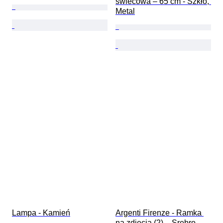
świecowa – 65 cm - Szkło, 
Metal
Lampa - Kamień
Argenti Firenze - Ramka 
na zdjęcia (2)  - Srebro 