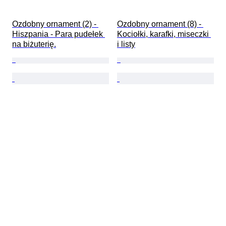
Ozdobny ornament (2) - 
Ozdobny ornament (8) - 
Hiszpania - Para pudełek 
Kociołki, karafki, miseczki 
na biżuterię.
i listy