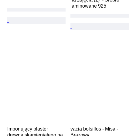
laminowane 925
Imponujący plaster 
vacia bolsillos - Misa - 
drewna skamieniałego na 
Brązowy