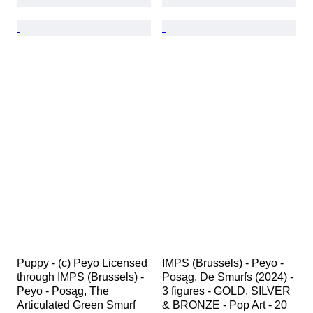
Puppy - (c) Peyo Licensed 
IMPS (Brussels) - Peyo - 
through IMPS (Brussels) - 
Posąg, De Smurfs (2024) - 
Peyo - Posąg, The 
3 figures - GOLD, SILVER 
Articulated Green Smurf 
& BRONZE - Pop Art - 20 