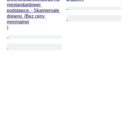
niestandardowej 
podstawce. - Skamieniałe 
drewno  (Bez ceny 
minimalnej

)