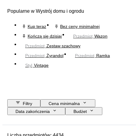
Popularne w Wystrój domu i ogrodu
Kup teraz
Bez ceny minimalnej
Kończą się dzisiaj
Przedmiot
Wazon
Przedmiot
Zestaw szachowy
Przedmiot
Żyrandol
Przedmiot
Ramka
Styl
Vintage
Filtry
Cena minimalna
Data zakończenia
Budżet
Lokalizacja
Rozmiar
Wymiary
Marka
Przedmiot
Liczba przedmiotów: 4434
Kraj pochodzenia
Materiał