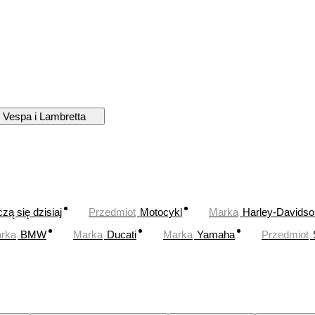
 Vespa i Lambretta
zą się dzisiaj
Przedmiot
Motocykl
Marka
Harley-Davidso
rka
BMW
Marka
Ducati
Marka
Yamaha
Przedmiot