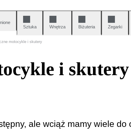
nione
Sztuka
Wnętrza
Biżuteria
Zegarki
czne motocykle i skutery
ocykle i skutery
ostępny, ale wciąż mamy wiele do 