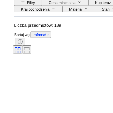
Filtry
Cena minimalna
Kup teraz
Kraj pochodzenia
Materiał
Stan
CoC (certyfikat zgodności)
Oryginał/ replika
Liczba przedmiotów: 189
Sortuj wg
trafność