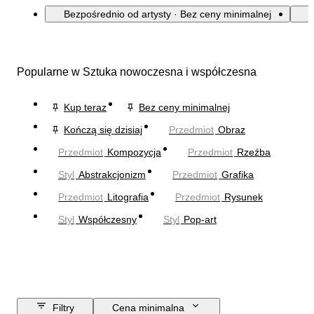
Bezpośrednio od artysty · Bez ceny minimalnej
Popularne w Sztuka nowoczesna i współczesna
Kup teraz
Bez ceny minimalnej
Kończą się dzisiaj
Przedmiot
Obraz
Przedmiot
Kompozycja
Przedmiot
Rzeźba
Styl
Abstrakcjonizm
Przedmiot
Grafika
Przedmiot
Litografia
Przedmiot
Rysunek
Styl
Współczesny
Styl
Pop-art
Filtry
Cena minimalna