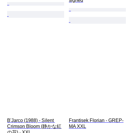
signed
B'Jarco (1988) - Silent 
Frantisek Florian - GREP-
Crimson Bloom (静かな紅
MA XXL
の花) · XXL