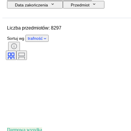
Data zakończenia
Przedmiot
Budżet
Rozmiar
Styl
Technika
Artysta
Liczba przedmiotów: 8297
Lokalizacja
Tematyka
Okres
Podpis
Kolor
Sortuj wg
trafność
Sprzedawane przez
Wydanie
Darmowa wysyłka