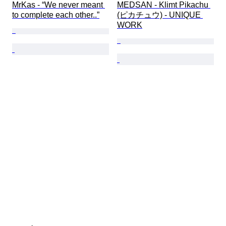
MrKas - “We never meant 
MEDSAN - Klimt Pikachu 
to complete each other..”
(ピカチュウ) - UNIQUE 
WORK