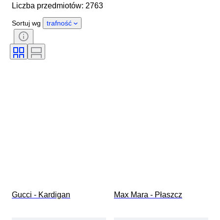
Liczba przedmiotów: 2763
Kraj pochodzenia
Materiał
Płeć
Stan
Okres
Sortuj wg
trafność
Styl
Kolor
Rozmiar odzieży
Rozmiar na przedmiocie
Era
Wzór
Rozmiar kołnierzyka koszuli
Akcesoria w zestawie
Rozmiar buta
Gucci - Kardigan
Max Mara - Płaszcz