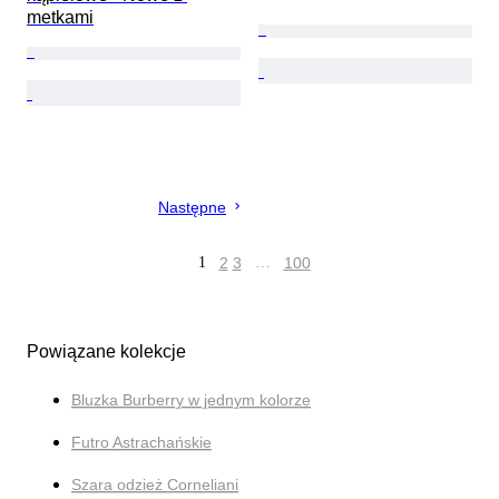
metkami
Następne
1
2
3
…
100
Powiązane kolekcje
Bluzka Burberry w jednym kolorze
Futro Astrachańskie
Szara odzież Corneliani