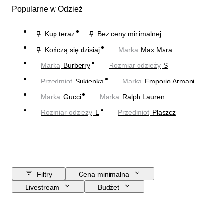
Popularne w Odzież
Kup teraz
Bez ceny minimalnej
Kończą się dzisiaj
Marka
Max Mara
Marka
Burberry
Rozmiar odzieży
S
Przedmiot
Sukienka
Marka
Emporio Armani
Marka
Gucci
Marka
Ralph Lauren
Rozmiar odzieży
L
Przedmiot
Płaszcz
Filtry
Cena minimalna
Livestream
Budżet
Data zakończenia
Lokalizacja
Marka
Przedmiot