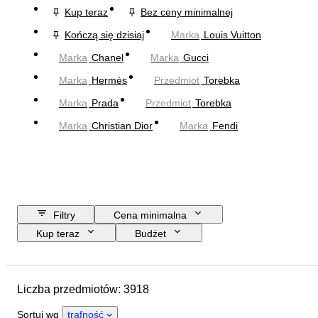
Kup teraz
Bez ceny minimalnej
Kończą się dzisiaj
Marka
Louis Vuitton
Marka
Chanel
Marka
Gucci
Marka
Hermès
Przedmiot
Torebka
Marka
Prada
Przedmiot
Torebka
Marka
Christian Dior
Marka
Fendi
Filtry
Cena minimalna
Kup teraz
Budżet
Data zakończenia
Lokalizacja
Wymiary
Marka
Liczba przedmiotów: 3918
Rozmiar odzieży
Przedmiot
Kraj pochodzenia
Materiał
Sortuj wg
trafność