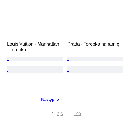
Louis Vuitton - Manhattan 
Prada - Torebka na ramię
- Torebka
Następne
1
2
3
…
100