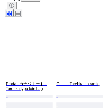
Płeć
Stan
Certyfikacja
Kolor
Akcesoria w zestawie
Wzór
Rozmiar na przedmiocie
Era
Model
Rozmiar buta
Prada - カナパ トート - 
Gucci - Torebka na ramię
Torebka typu tote bag