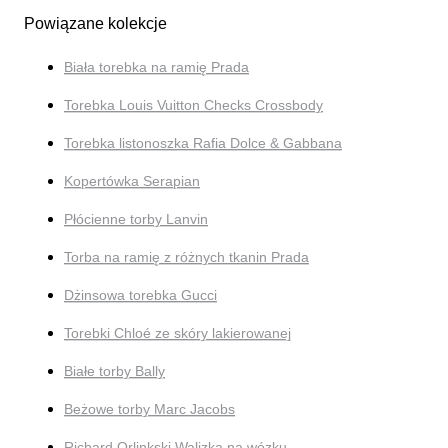
Powiązane kolekcje
Biała torebka na ramię Prada
Torebka Louis Vuitton Checks Crossbody
Torebka listonoszka Rafia Dolce & Gabbana
Kopertówka Serapian
Płócienne torby Lanvin
Torba na ramię z różnych tkanin Prada
Dżinsowa torebka Gucci
Torebki Chloé ze skóry lakierowanej
Białe torby Bally
Beżowe torby Marc Jacobs
Richard Orlinkski Walizka na wózku