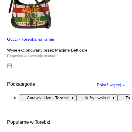
Gucci - Torebka na ramię
Wyselekcjonowany przez Maxime Betticare
Ekspertka w Akcesoria modowe
Podkategorie
Pokaż więcej
Catawiki Live - Torebki
Kufry i walizki
Tor
Popularne w Torebki