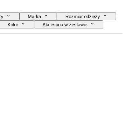
ry
Marka
Rozmiar odzieży
Kolor
Akcesoria w zestawie