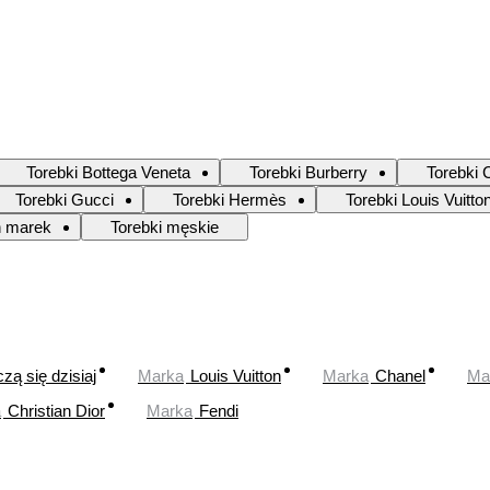
Torebki Bottega Veneta
Torebki Burberry
Torebki 
Torebki Gucci
Torebki Hermès
Torebki Louis Vuitto
h marek
Torebki męskie
zą się dzisiaj
Marka
Louis Vuitton
Marka
Chanel
Ma
a
Christian Dior
Marka
Fendi