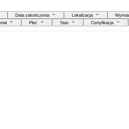
Data zakończenia
Lokalizacja
Wymia
riał
Płeć
Stan
Certyfikacja
ie
Model
Rozmiar buta