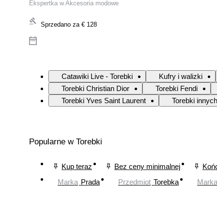
Ekspertka w Akcesoria modowe
Sprzedano za
€ 128
Catawiki Live - Torebki
Kufry i walizki
Torebki Christian Dior
Torebki Fendi
Torebki Yves Saint Laurent
Torebki innyc
Popularne w Torebki
Kup teraz
Bez ceny minimalnej
Końc
Marka
Prada
Przedmiot
Torebka
Mark