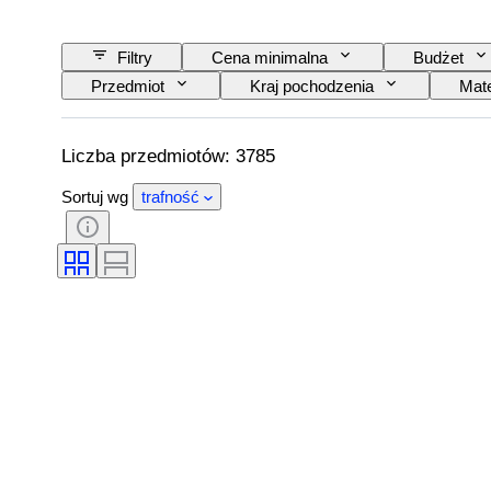
Filtry
Cena minimalna
Budżet
Przedmiot
Kraj pochodzenia
Mate
Wzór
Era
Rozmiar na przedmioc
Liczba przedmiotów: 3785
Sortuj wg
trafność