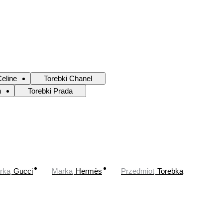
Celine
Torebki Chanel
n
Torebki Prada
rka
Gucci
Marka
Hermès
Przedmiot
Torebka