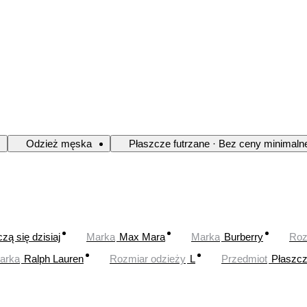
Odzież męska
Płaszcze futrzane · Bez ceny minimaln
zą się dzisiaj
Marka
Max Mara
Marka
Burberry
Roz
arka
Ralph Lauren
Rozmiar odzieży
L
Przedmiot
Płaszc