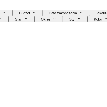
m
Budżet
Data zakończenia
Lokaliz
Stan
Okres
Styl
Kolor
ór
Rozmiar kołnierzyka koszuli
Akcesoria w z