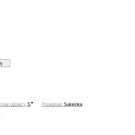
ej
miar odzieży
S
Przedmiot
Sukienka
z