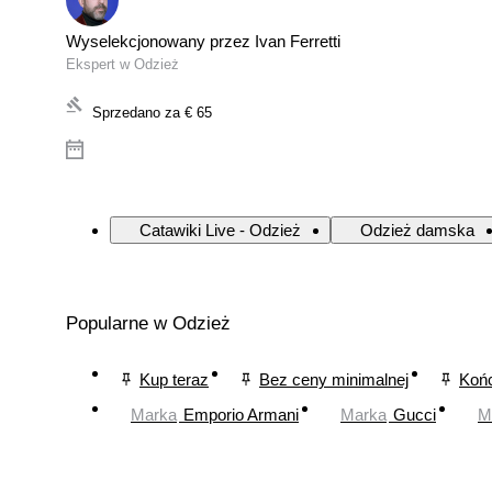
Wyselekcjonowany przez Ivan Ferretti
Ekspert w Odzież
Sprzedano za
€ 65
Catawiki Live - Odzież
Odzież damska
Popularne w Odzież
Kup teraz
Bez ceny minimalnej
Końc
Marka
Emporio Armani
Marka
Gucci
M