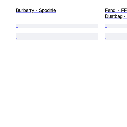
Burberry - Spodnie
Fendi - FF
Dustbag -