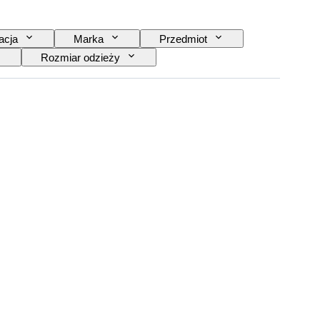
acja
Marka
Przedmiot
Rozmiar odzieży
estawie
Rozmiar buta