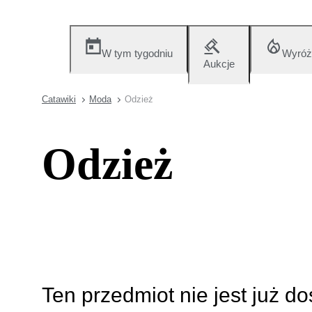
W tym tygodniu
Wyróż
Aukcje
Catawiki
Moda
Odzież
Odzież
Ten przedmiot nie jest już d