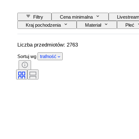
Filtry
Cena minimalna
Livestrea
Kraj pochodzenia
Materiał
Płeć
Rozmiar na przedmiocie
Era
Wz
Liczba przedmiotów: 2763
Sortuj wg
trafność