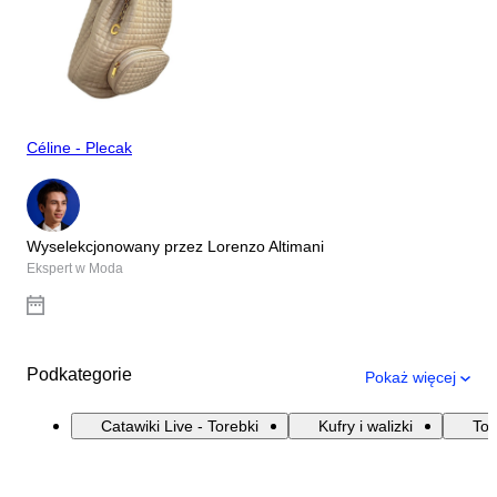
Céline - Plecak
Wyselekcjonowany przez Lorenzo Altimani
Ekspert w Moda
Podkategorie
Pokaż więcej
Catawiki Live - Torebki
Kufry i walizki
Tor