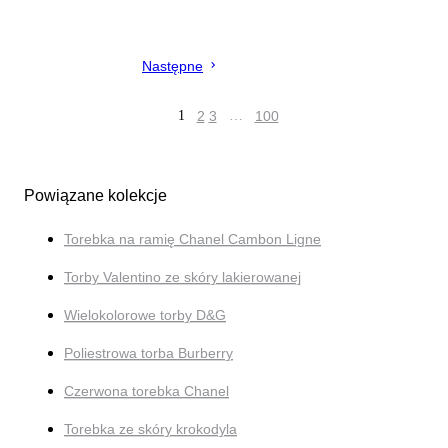
Następne
1
2
3
…
100
Powiązane kolekcje
Torebka na ramię Chanel Cambon Ligne
Torby Valentino ze skóry lakierowanej
Wielokolorowe torby D&G
Poliestrowa torba Burberry
Czerwona torebka Chanel
Torebka ze skóry krokodyla