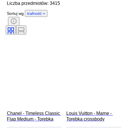
Liczba przedmiotów: 3415
Kraj pochodzenia
Materiał
Płeć
Stan
Certyfikacja
Sortuj wg
trafność
Kolor
Akcesoria w zestawie
Wzór
Era
Rozmiar na przedmiocie
Model
Rozmiar buta
Chanel - Timeless Classic 
Louis Vuitton - Marne - 
Flap Medium - Torebka
Torebka crossbody