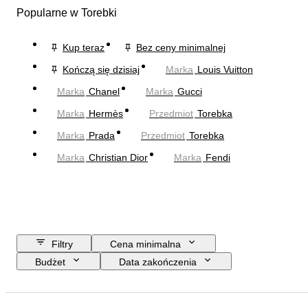
Popularne w Torebki
Kup teraz
Bez ceny minimalnej
Kończą się dzisiaj
Marka
Louis Vuitton
Marka
Chanel
Marka
Gucci
Marka
Hermès
Przedmiot
Torebka
Marka
Prada
Przedmiot
Torebka
Marka
Christian Dior
Marka
Fendi
Filtry
Cena minimalna
Budżet
Data zakończenia
Lokalizacja
Wymiary
Marka
Rozmiar odzieży
Przedmiot