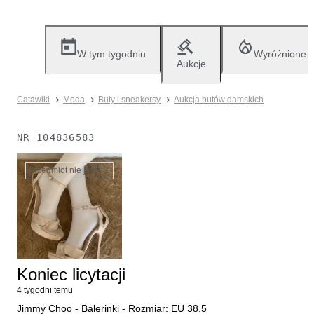
W tym tygodniu
Wyróżnione
Aukcje
Catawiki
Moda
Buty i sneakersy
Aukcja butów damskich
NR
104836583
Przedmiot nie jest już dostępny
Koniec licytacji
4 tygodni temu
Jimmy Choo - Balerinki - Rozmiar: EU 38.5