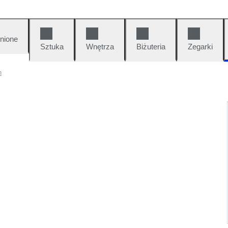
nione
Sztuka
Wnętrza
Biżuteria
Zegarki
h