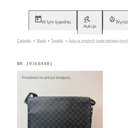
W tym tygodniu
Wyróż
Aukcje
Catawiki
Moda
Torebki
Aukcja męskich toreb rekreacyjnyc
NR
103684801
Przedmiot nie jest już dostępny