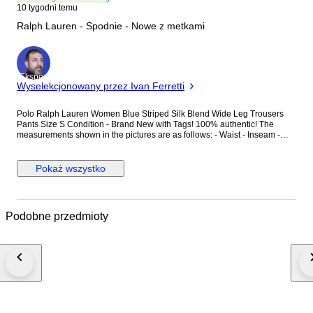
10 tygodni temu
Ralph Lauren - Spodnie - Nowe z metkami
Ekspert
Wyselekcjonowany przez Ivan Ferretti
Polo Ralph Lauren Women Blue Striped Silk Blend Wide Leg Trousers
Pants Size S Condition - Brand New with Tags! 100% authentic! The
measurements shown in the pictures are as follows: - Waist - Inseam -
Total Length Delivery method – Tracked & Insured Premium Priority
international delivery. Item number: S1CA02448
Pokaż wszystko
Podobne przedmioty