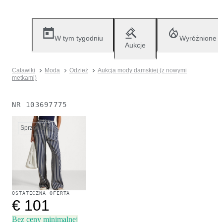
W tym tygodniu
Wyróżnione
Aukcje
Catawiki
Moda
Odzież
Aukcja mody damskiej (z nowymi
metkami)
NR
103697775
Sprzedane
OSTATECZNA OFERTA
€ 101
Bez ceny minimalnej