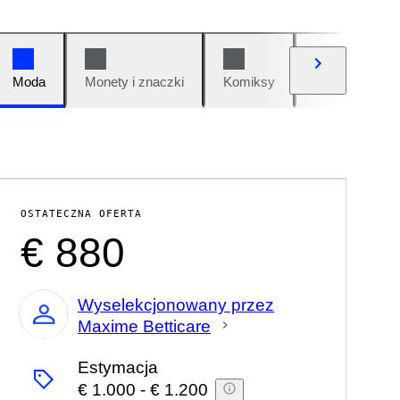
Moda
Monety i znaczki
Komiksy
Samochody i 
OSTATECZNA OFERTA
€ 880
Wyselekcjonowany przez
Maxime Betticare
Ekspert
Estymacja
€ 1.000
-
€ 1.200