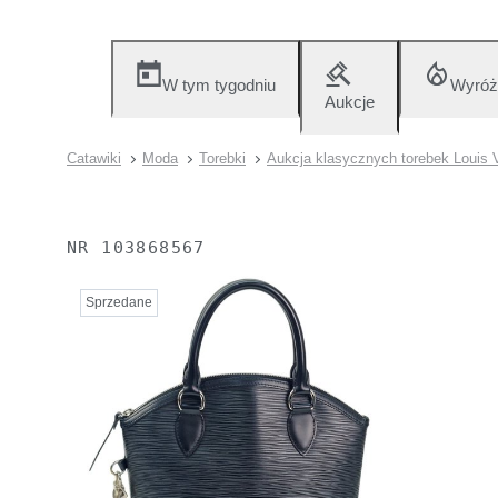
W tym tygodniu
Wyróż
Aukcje
Catawiki
Moda
Torebki
Aukcja klasycznych torebek Louis V
NR
103868567
Sprzedane