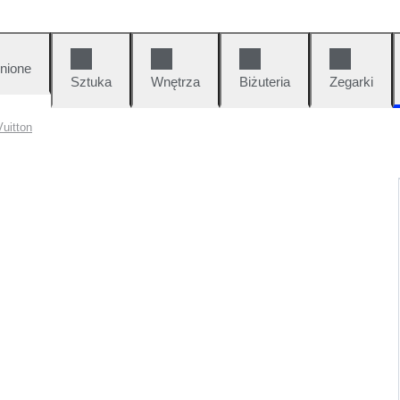
nione
Sztuka
Wnętrza
Biżuteria
Zegarki
uitton