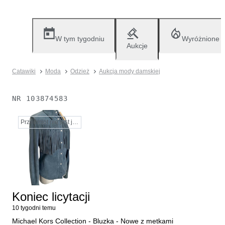
W tym tygodniu
Wyróżnione
Aukcje
Catawiki
Moda
Odzież
Aukcja mody damskiej
NR
103874583
Przedmiot nie jest już dostępny
Koniec licytacji
10 tygodni temu
Michael Kors Collection - Bluzka - Nowe z metkami