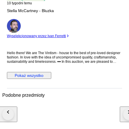
10 tygodni temu
Stella McCartney - Bluzka
Ekspert
Wyselekcjonowany przez Ivan Ferretti
Hello there! We are The Vintism - house to the best of pre-loved designer
fashion. In love with the idea of uncompromised quality, craftsmanship,
sustainability and timelessness. ••• In this auction, we are pleased to
present: ● A minimalist Stella McCartney black blouse in fluid viscose-
acetate crepe, designed with a clean round neckline, elegant long
sleeves, a relaxed straight silhouette, and a distinctive silver-tone half-zip
Pokaż wszystko
with ring pull at the front that adds a subtle modern edge to an otherwise
timeless, versatile piece. ● • Retail price: approx. €750,00. • Condition:
Absolutely perfect, without any signs of use. • Composition: 64% viscose,
32% acetate, 4% elastane. • Size: IT 38 on the tag - relaxed fit - will be
Podobne przedmioty
perfect for EU 34/36/38 - XS/S/M (check the measurements please). •
Measurements: Bust width 51 cm, waist width 49 cm, front length 66 cm,
back length 71 cm, sleeve length from the neckline 76 cm. ••• As a trusted
partner of Catawiki, we bring years of expertise in high-end e-commerce
to ensure authenticity and top-notch condition in every item. From
luxurious natural fabrics like cashmere and silk to impeccable quality, we
select pieces that transcend fleeting trends. Each item undergoes a
thorough preparing process before reaching you including a sanitation