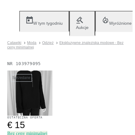
W tym tygodniu
Wyróżnione
Aukcje
Catawiki
Moda
Odzież
Ekskluzywne znaleziska modowe - Bez
ceny minimalnej
NR
103979095
Sprzedane
OSTATECZNA OFERTA
€ 15
Bez ceny minimalnej