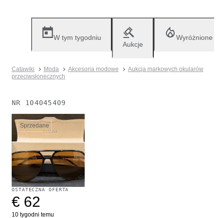
W tym tygodniu
Wyróżnione
Aukcje
Catawiki
Moda
Akcesoria modowe
Aukcja markowych okularów
przeciwsłonecznych
NR
104045409
Sprzedane
OSTATECZNA OFERTA
€ 62
10 tygodni temu