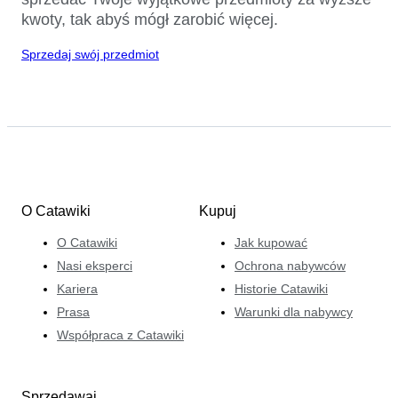
kwoty, tak abyś mógł zarobić więcej.
Sprzedaj swój przedmiot
O Catawiki
Kupuj
O Catawiki
Jak kupować
Nasi eksperci
Ochrona nabywców
Kariera
Historie Catawiki
Prasa
Warunki dla nabywcy
Współpraca z Catawiki
Sprzedawaj