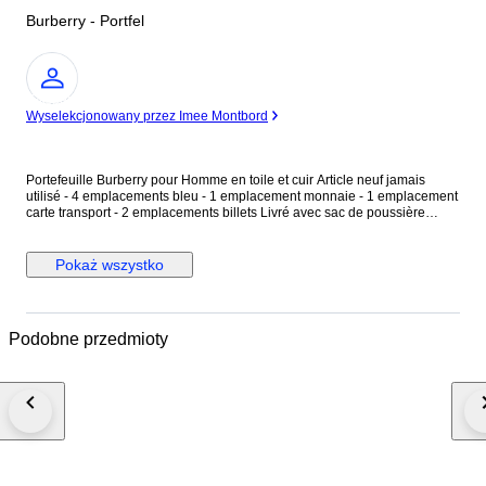
Burberry - Portfel
Ekspert
Wyselekcjonowany przez Imee Montbord
Portefeuille Burberry pour Homme en toile et cuir Article neuf jamais
utilisé - 4 emplacements bleu - 1 emplacement monnaie - 1 emplacement
carte transport - 2 emplacements billets Livré avec sac de poussière
d’origine et sac de shopping. ( voir photos pour plus d’informations)
Livraison colissimo international avec assurance.
Pokaż wszystko
Podobne przedmioty