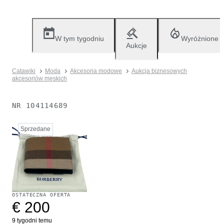
W tym tygodniu
Wyróżnione
Aukcje
Catawiki
Moda
Akcesoria modowe
Aukcja biznesowych
akcesoriów męskich
NR
104114689
Sprzedane
OSTATECZNA OFERTA
€ 200
9 tygodni temu