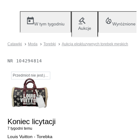
W tym tygodniu
Wyróżnione
Aukcje
Catawiki
Moda
Torebki
Aukcja ekskluzywnych torebek męskich
NR
104294814
Przedmiot nie jest już dostępny
Koniec licytacji
7 tygodni temu
Louis Vuitton - Torebka